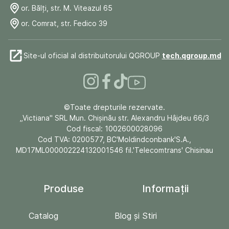
or. Bălți, str. M. Viteazul 65
or. Comrat, str. Fedico 39
Site-ul oficial al distribuitorului QGROUP
tech.qgroup.md
©Toate drepturile rezervate.
„Victiana" SRL Mun. Chişinău str. Alexandru Hâjdeu 66/3
Cod fiscal: 1002600028096
Cod TVA: 0200577, BC'Moldindconbank'S.A.,
MD17ML000002224132001546 fil.'Telecomtrans' Chisinau
Produse
Informații
Catalog
Blog și Stiri