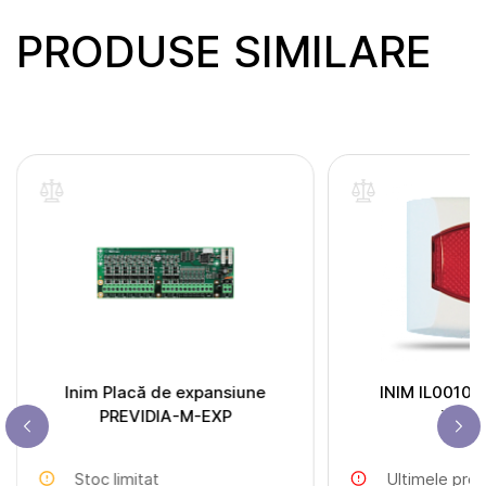
PRODUSE SIMILARE
Inim Placă de expansiune
INIM IL0010 r
PREVIDIA-M-EXP
indic
Stoc limitat
Ultimele pro