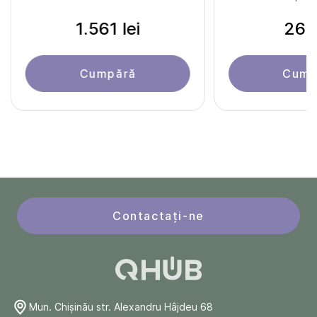
1.561 lei
266 
Cumpără
Cump
Contactați-ne
Mun. Chişinău str. Alexandru Hâjdeu 68