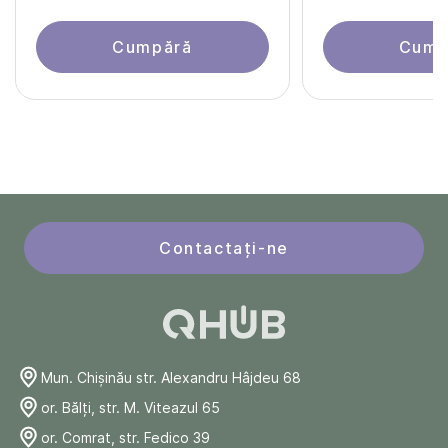
Cumpără
Cump
Contactați-ne
Mun. Chişinău str. Alexandru Hâjdeu 68
or. Bălți, str. M. Viteazul 65
or. Comrat, str. Fedico 39