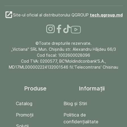
Site-ul oficial al distribuitorului QGROUP
tech.qgroup.md
©Toate drepturile rezervate.
„Victiana" SRL Mun. Chişinău str. Alexandru Hâjdeu 66/3
Cod fiscal: 1002600028096
Cod TVA: 0200577, BC'Moldindconbank'S.A.,
MD17ML000002224132001546 fil.'Telecomtrans' Chisinau
Produse
Informații
Catalog
Blog și Stiri
Promoții
Politica de
confidențialitate
Soluții