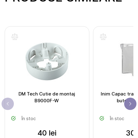
DM Tech Cutie de montaj
Inim Capac tran
B9000F-W
buton W
În stoc
În stoc
40 lei
30 