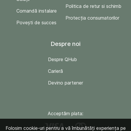
Politica de retur si schimb
Comandă instalare
Protecția consumatorilor
Povești de succes
Despre noi
Despre QHub
Carieră
Devino partener
Acceptăm plata:
Folosim cookie-uri pentru a vă îmbunătăți experiența pe