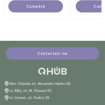
Cumpără
Cump
Contactați-ne
Mun. Chişinău str. Alexandru Hâjdeu 68
or. Bălți, str. M. Viteazul 65
or. Comrat, str. Fedico 39