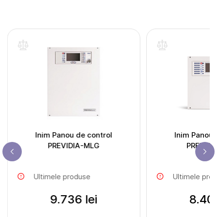
Inim Panou de control
Inim Panou 
PREVIDIA-MLG
PREVID
Ultimele produse
Ultimele pro
9.736 lei
8.408