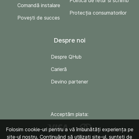
Politica de retur si schimb
Comandă instalare
Protecția consumatorilor
Povești de succes
Despre noi
Despre QHub
Carieră
Devino partener
Acceptăm plata:
Folosim cookie-uri pentru a vă îmbunătăți experiența pe
site-ul nostru. Continuând să utilizați site-ul, sunteți de