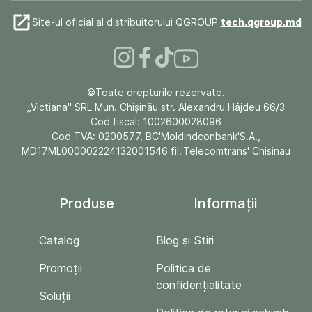
Site-ul oficial al distribuitorului QGROUP
tech.qgroup.md
©Toate drepturile rezervate.
„Victiana" SRL Mun. Chişinău str. Alexandru Hâjdeu 66/3
Cod fiscal: 1002600028096
Cod TVA: 0200577, BC'Moldindconbank'S.A.,
MD17ML000002224132001546 fil.'Telecomtrans' Chisinau
Produse
Informații
Catalog
Blog și Stiri
Promoții
Politica de
confidențialitate
Soluții