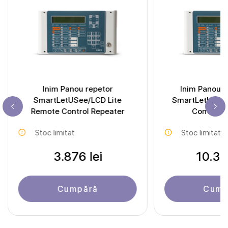
Inim Panou repetor
Inim Panou r
SmartLetUSee/LCD Lite
SmartLetUSee
Remote Control Repeater
Control R
Stoc limitat
Stoc limitat
3.876 lei
10.38
Cumpără
Cump