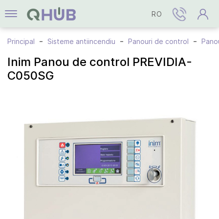
RO
Principal
Sisteme antiincendiu
Panouri de control
Panou
Inim Panou de control PREVIDIA-
C050SG