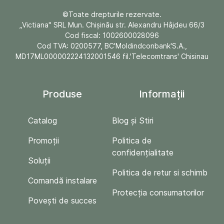
©Toate drepturile rezervate.
„Victiana" SRL Mun. Chişinău str. Alexandru Hâjdeu 66/3
Cod fiscal: 1002600028096
Cod TVA: 0200577, BC'Moldindconbank'S.A.,
MD17ML000002224132001546 fil.'Telecomtrans' Chisinau
Produse
Informații
Catalog
Blog și Stiri
Promoții
Politica de
confidențialitate
Soluții
Politica de retur si schimb
Comandă instalare
Protecția consumatorilor
Povești de succes