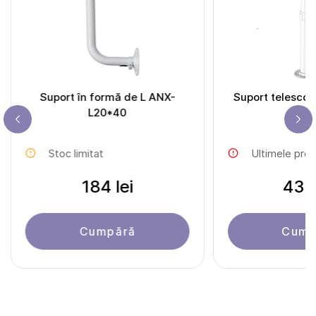
Suport în formă de L ANX-
Suport telescopic ANX-8
L20*40
2
Stoc limitat
Ultimele pro
184 lei
437 
Cumpără
Cump