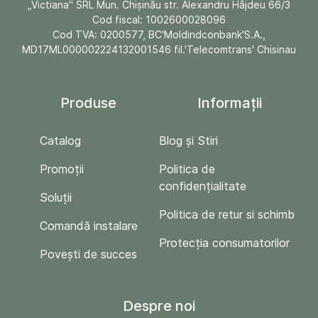
„Victiana" SRL Mun. Chişinău str. Alexandru Hâjdeu 66/3
Cod fiscal: 1002600028096
Cod TVA: 0200577, BC'Moldindconbank'S.A.,
MD17ML000002224132001546 fil.'Telecomtrans' Chisinau
Produse
Informații
Catalog
Blog și Stiri
Promoții
Politica de
confidențialitate
Soluții
Politica de retur si schimb
Comandă instalare
Protecția consumatorilor
Povești de succes
Despre noi