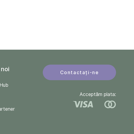
 noi
Contactați-ne
QHub
Acceptăm plata:
artener