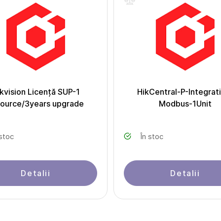
kvision Licență SUP-1
HikCentral-P-Integrat
source/3years upgrade
Modbus-1Unit
 stoc
În stoc
Detalii
Detalii