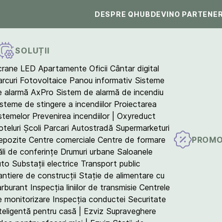
DESPRE QHUB
DEVINO PARTENE
SOLUȚII
crane LED
Apartamente
Oficii
Cântar digital
arcuri Fotovoltaice
Panou informativ
Sisteme
e alarmă AxPro
Sistem de alarmă de incendiu
isteme de stingere a incendiilor
Proiectarea
istemelor
Prevenirea incendiilor | Oxyreduct
teluri
Școli
Parcari
Autostradă
Supermarketuri
PROMO
epozite
Centre comerciale
Centre de formare
ăli de conferințe
Drumuri urbane
Saloanele
uto
Substații electrice
Transport public
antiere de construcții
Stație de alimentare cu
arburant
Inspecția liniilor de transmisie
Centrele
e monitorizare
Inspecția conductei
Securitate
teligentă pentru casă | Ezviz
Supraveghere