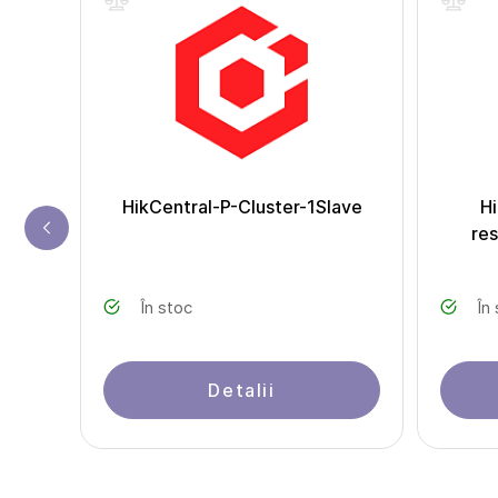
Unit
HikCentral-P-Cluster-1Slave
Hi
re
În stoc
În
Detalii