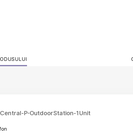
RODUSULUI
kCentral-P-OutdoorStation-1Unit
rfon