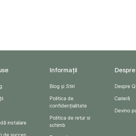
use
Informații
Despre
g
Blog și Stiri
Despre 
ii
Politica de
Carieră
confidențialitate
Devino p
Politica de retur si
ă instalare
schimb
i de succes