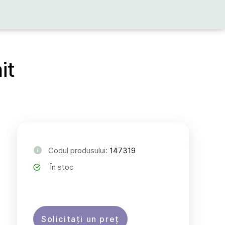
it
Codul produsului:
147319
În stoc
Solicitați un preț