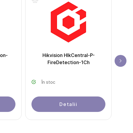
ion-
Hikvision HIkCentral-P-
Modu
FireDetection-1Ch
Hi
În stoc
Detalii