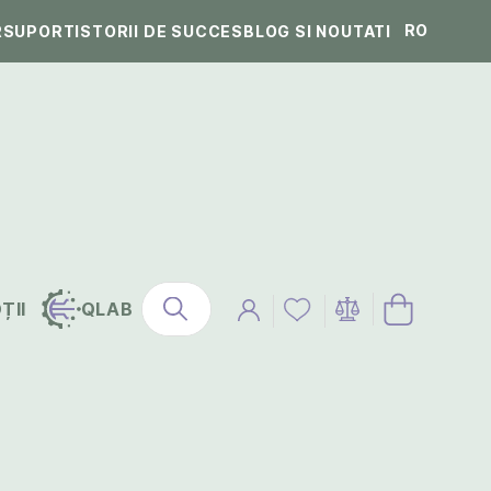
RO
R
SUPORT
ISTORII DE SUCCES
BLOG SI NOUTATI
ȚII
QLAB