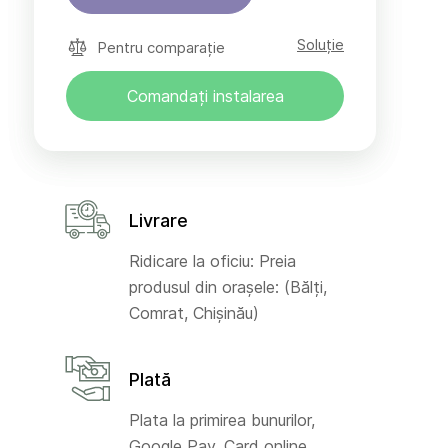
Soluție
Pentru comparație
Comandați instalarea
Livrare
Ridicare la oficiu: Preia
produsul din orașele: (Bălți,
Comrat, Chișinău)
Plată
Plata la primirea bunurilor,
Google Pay, Card online,