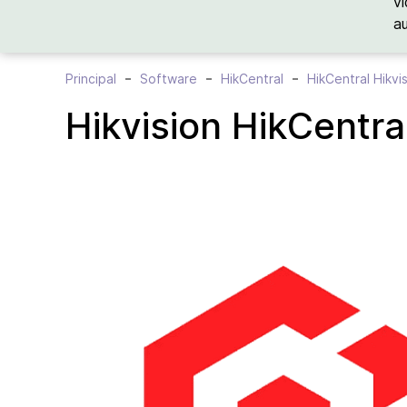
vi
a
Principal
Software
HikCentral
HikCentral Hikvi
Hikvision HikCentr