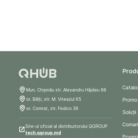
Prod
Catalo
Mun. Chişinău str. Alexandru Hâjdeu 68
or. Bălți, str. M. Viteazul 65
Promoț
or. Comrat, str. Fedico 39
Soluții
Comand
Site-ul oficial al distribuitorului QGROUP
tech.qgroup.md
Poveșt