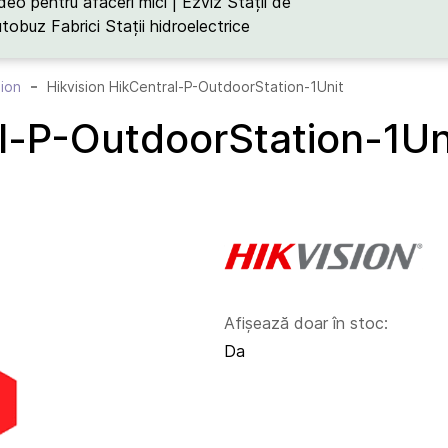
deo pentru afaceri mici | Ezviz
Stații de
utobuz
Fabrici
Stații hidroelectrice
sion
Hikvision HikCentral-P-OutdoorStation-1Unit
al-P-OutdoorStation-1Un
Afișează doar în stoc:
Da