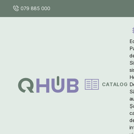
079 885 000
E
P
d
S
s
Ho
CATALOG
D
S
a
Ș
c
d
in