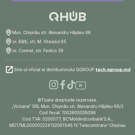
Mun. Chişinău str. Alexandru Hâjdeu 68
or. Bălți, str. M. Viteazul 65
or. Comrat, str. Fedico 39
Site-ul oficial al distribuitorului QGROUP
tech.qgroup.md
©Toate drepturile rezervate.
„Victiana" SRL Mun. Chişinău str. Alexandru Hâjdeu 66/3
Cod fiscal: 1002600028096
Cod TVA: 0200577, BC'Moldindconbank'S.A.,
MD17ML000002224132001546 fil.'Telecomtrans' Chisinau