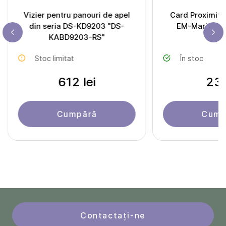
Vizier pentru panouri de apel
Card Proximity
din seria DS-KD9203 "DS-
EM-Marine S
KABD9203-RS"
Stoc limitat
În stoc
612 lei
23 
Cumpără
Cump
Contactați-ne