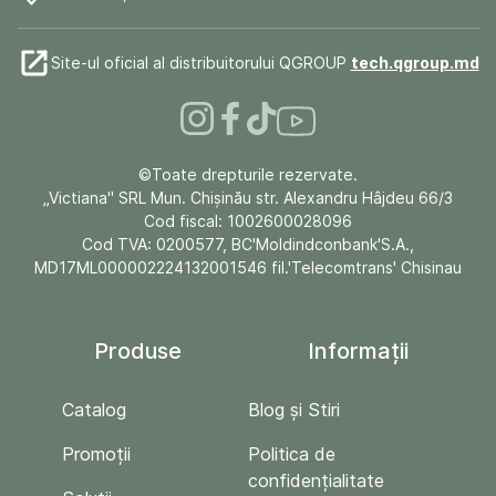
Site-ul oficial al distribuitorului QGROUP
tech.qgroup.md
©Toate drepturile rezervate.
„Victiana" SRL Mun. Chişinău str. Alexandru Hâjdeu 66/3
Cod fiscal: 1002600028096
Cod TVA: 0200577, BC'Moldindconbank'S.A.,
MD17ML000002224132001546 fil.'Telecomtrans' Chisinau
Produse
Informații
Catalog
Blog și Stiri
Promoții
Politica de
confidențialitate