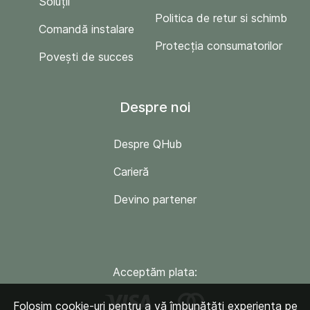
Soluții
Politica de retur si schimb
Comandă instalare
Protecția consumatorilor
Povești de succes
Despre noi
Despre QHub
Carieră
Devino partener
Acceptăm plata:
Folosim cookie-uri pentru a vă îmbunătăți experiența pe