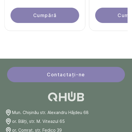
Cumpără
Cump
Contactați-ne
Mun. Chişinău str. Alexandru Hâjdeu 68
or. Bălți, str. M. Viteazul 65
or. Comrat, str. Fedico 39