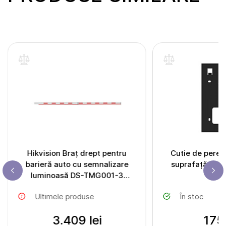
Hikvision Braț drept pentru
Cutie de peret
barieră auto cu semnalizare
suprafață DS
luminoasă DS-TMG001-3
(4m/24V light)
Ultimele produse
În stoc
3.409 lei
175 