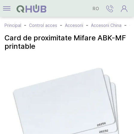
RO
Principal
Control acces
Accesorii
Accesorii China
Card de proximitate Mif
Card de proximitate Mifare ABK-MF
printable