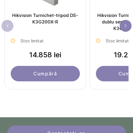
Hikvision Turnichet-tripod DS-
Hikvision Turnic
K3G200X-R
dublu sens de
K3G501
Stoc limitat
Stoc limitat
14.858 lei
19.22
Cumpără
Cump