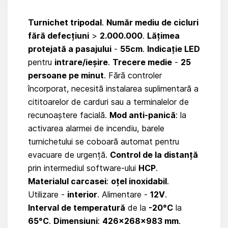
Turnichet tripodal
.
Număr mediu de cicluri
fără defecțiuni
>
2.000.000
.
Lățimea
protejată a pasajului
-
55cm
.
Indicație LED
pentru
intrare/ieșire
.
Trecere medie
-
25
persoane pe minut
. Fără controler
încorporat, necesită instalarea suplimentară a
cititoarelor de carduri sau a terminalelor de
recunoaștere facială.
Mod anti-panică
: la
activarea alarmei de incendiu, barele
turnichetului se coboară automat pentru
evacuare de urgență.
Control de la distanță
prin intermediul software-ului
HCP
.
Materialul carcasei
:
oțel inoxidabil
.
Utilizare -
interior
. Alimentare -
12V
.
Interval de temperatură
de la
-20°C
la
65°C
.
Dimensiuni
:
426×268×983 mm
.