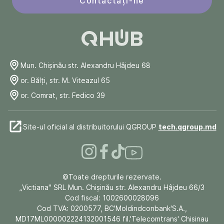
Contactați-ne
Mun. Chişinău str. Alexandru Hâjdeu 68
or. Bălți, str. M. Viteazul 65
or. Comrat, str. Fedico 39
Site-ul oficial al distribuitorului QGROUP
tech.qgroup.md
©Toate drepturile rezervate.
„Victiana" SRL Mun. Chişinău str. Alexandru Hâjdeu 66/3
Cod fiscal: 1002600028096
Cod TVA: 0200577, BC'Moldindconbank'S.A.,
MD17ML000002224132001546 fil.'Telecomtrans' Chisinau