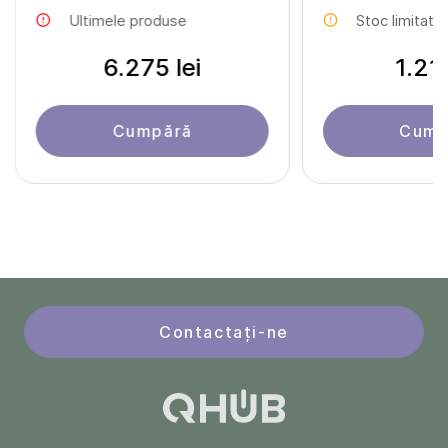
Ultimele produse
Stoc limitat
6.275 lei
1.211
Cumpără
Cump
Contactați-ne