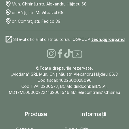
Mun. Chişinău str. Alexandru Hâjdeu 68
or. Bălți, str. M. Viteazul 65
or. Comrat, str. Fedico 39
Site-ul oficial al distribuitorului QGROUP
tech.qgroup.md
©Toate drepturile rezervate.
„Victiana" SRL Mun. Chişinău str. Alexandru Hâjdeu 66/3
Cod fiscal: 1002600028096
Cod TVA: 0200577, BC'Moldindconbank'S.A.,
MD17ML000002224132001546 fil.'Telecomtrans' Chisinau
Produse
Informații