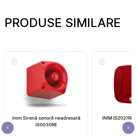
PRODUSE SIMILARE
Inim Sirenă sonoră neadresată
INIM IS2021RE 
IS0030RE
wall s