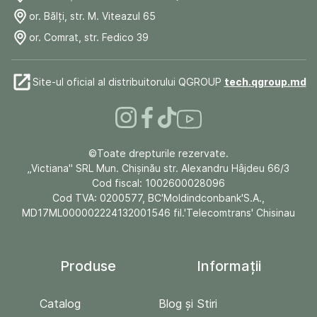
or. Bălți, str. M. Viteazul 65
or. Comrat, str. Fedico 39
Site-ul oficial al distribuitorului QGROUP
tech.qgroup.md
©Toate drepturile rezervate.
„Victiana" SRL Mun. Chişinău str. Alexandru Hâjdeu 66/3
Cod fiscal: 1002600028096
Cod TVA: 0200577, BC'Moldindconbank'S.A.,
MD17ML000002224132001546 fil.'Telecomtrans' Chisinau
Produse
Informații
Catalog
Blog și Stiri