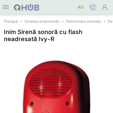
RO
Principal
Sisteme antiincendiu
Detectoare incendiu
Det
Inim Sirenă sonoră cu flash
neadresată Ivy-R