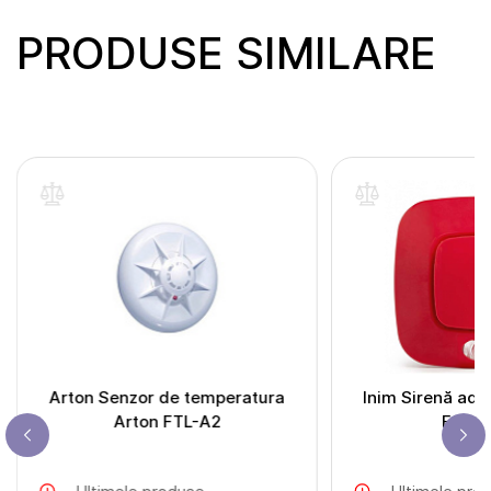
PRODUSE SIMILARE
Arton Senzor de temperatura
Inim Sirenă adr
Arton FTL-A2
ES20