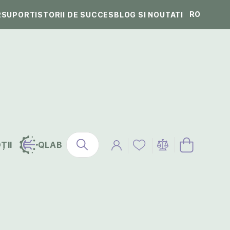
RO
R
SUPORT
ISTORII DE SUCCES
BLOG SI NOUTATI
ȚII
QLAB