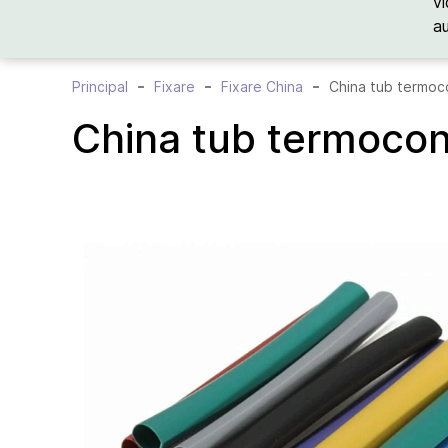
vi
a
Principal
Fixare
Fixare China
China tub termoc
China tub termocon