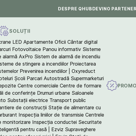
DESPRE QHUB
DEVINO PARTENE
SOLUȚII
crane LED
Apartamente
Oficii
Cântar digital
arcuri Fotovoltaice
Panou informativ
Sisteme
e alarmă AxPro
Sistem de alarmă de incendiu
isteme de stingere a incendiilor
Proiectarea
istemelor
Prevenirea incendiilor | Oxyreduct
teluri
Școli
Parcari
Autostradă
Supermarketuri
PROMO
epozite
Centre comerciale
Centre de formare
ăli de conferințe
Drumuri urbane
Saloanele
uto
Substații electrice
Transport public
antiere de construcții
Stație de alimentare cu
arburant
Inspecția liniilor de transmisie
Centrele
e monitorizare
Inspecția conductei
Securitate
teligentă pentru casă | Ezviz
Supraveghere