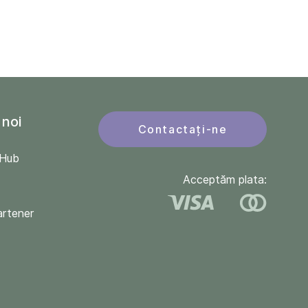
 noi
Contactați-ne
QHub
Acceptăm plata:
artener