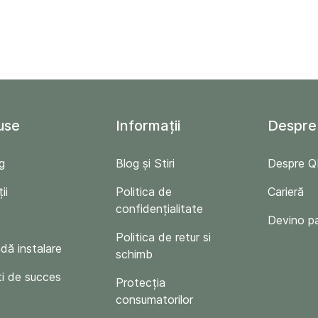
use
Informații
Despre
g
Blog și Stiri
Despre 
ii
Politica de
Carieră
confidențialitate
Devino p
Politica de retur si
ă instalare
schimb
i de succes
Protecția
consumatorilor