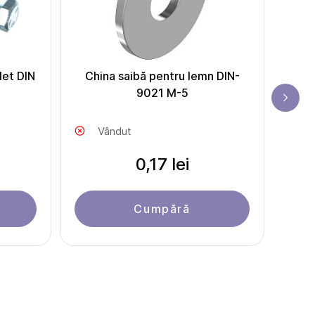
let DIN
China saibă pentru lemn DIN-
Chi
9021 M-5
Vândut
0,17 lei
Cumpără