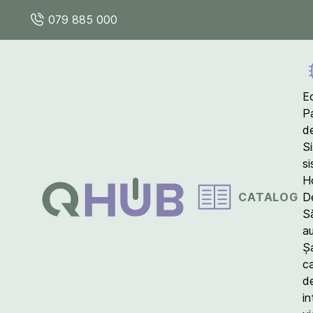
079 885 000
E
P
d
S
s
Ho
CATALOG
D
S
a
Ș
c
d
in