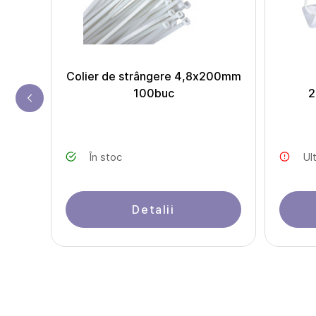
IN338
Colier de strângere 4,8х200mm
100buc
2
În stoc
Ul
Detalii