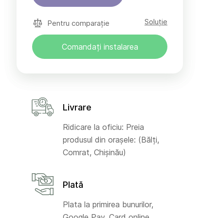
Soluție
Pentru comparație
Comandați instalarea
Livrare
Ridicare la oficiu: Preia
produsul din orașele: (Bălți,
Comrat, Chișinău)
Plată
Plata la primirea bunurilor,
Google Pay, Card online,