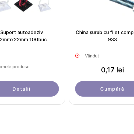
Suport autoadeziv
China șurub cu filet comp
2mmx22mm 100buc
933
Vândut
timele produse
0,17 lei
Detalii
Cumpără