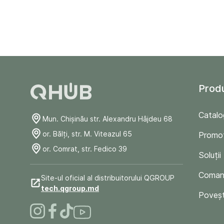
Prod
Catalo
Mun. Chişinău str. Alexandru Hâjdeu 68
or. Bălți, str. M. Viteazul 65
Promoț
or. Comrat, str. Fedico 39
Soluții
Comand
Site-ul oficial al distribuitorului QGROUP
tech.qgroup.md
Poveșt