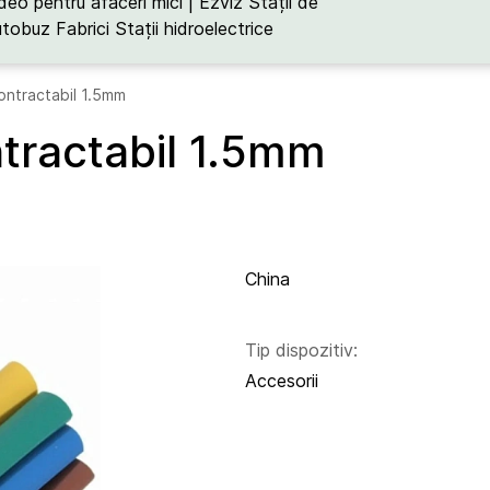
deo pentru afaceri mici | Ezviz
Stații de
utobuz
Fabrici
Stații hidroelectrice
ontractabil 1.5mm
tractabil 1.5mm
China
Tip dispozitiv:
Accesorii