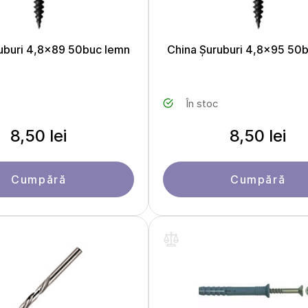
uburi 4,8x89 50buc lemn
China Șuruburi 4,8x95 50
În stoc
8,50 lei
8,50 lei
Cumpără
Cumpără