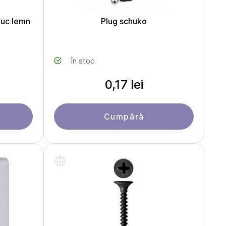
buc lemn
Plug schuko
În stoc
0,17 lei
Cumpără