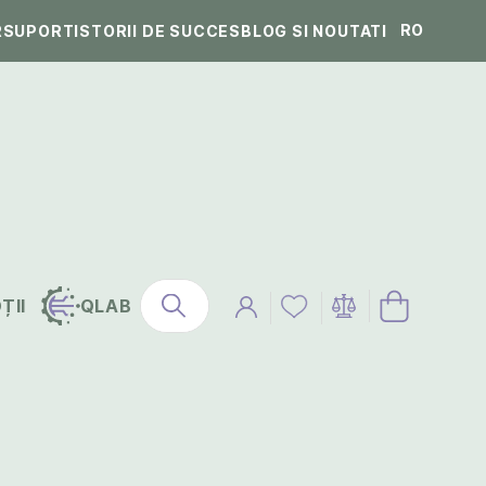
RO
R
SUPORT
ISTORII DE SUCCES
BLOG SI NOUTATI
ȚII
QLAB