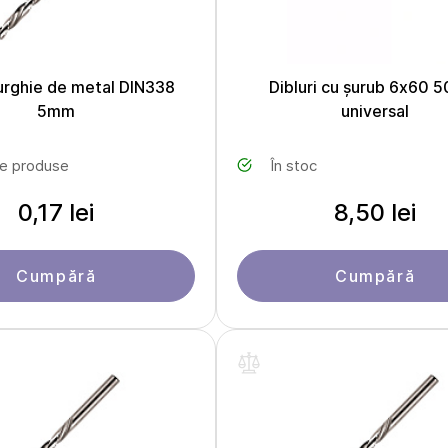
urghie de metal DIN338
Dibluri cu șurub 6х60 
5mm
universal
le produse
În stoc
0,17 lei
8,50 lei
Cumpără
Cumpără