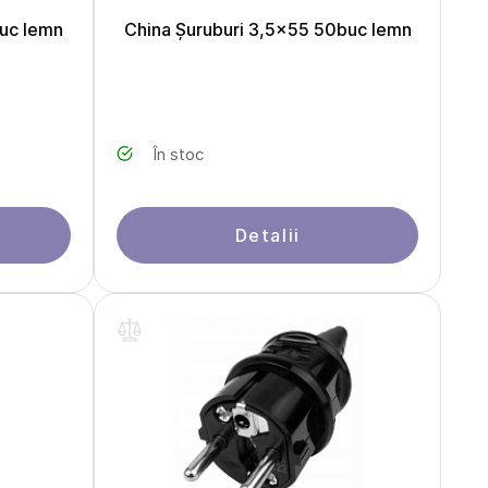
buc lemn
China Șuruburi 3,5x55 50buc lemn
În stoc
Detalii