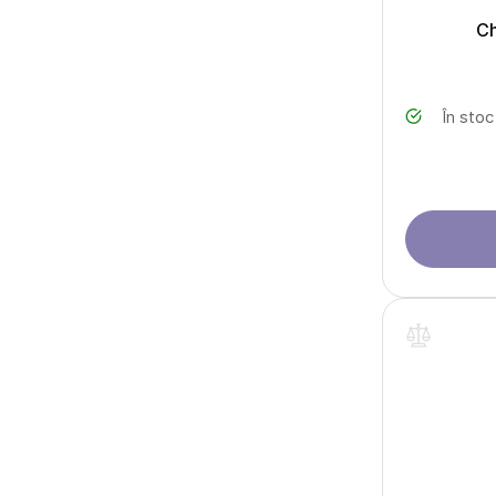
Ch
În stoc