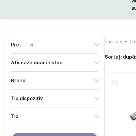
vi
a
Principal
Cat
Preț
lei
Sortați după
Afișează doar în stoc
Brand
Tip dispozitiv
Tip