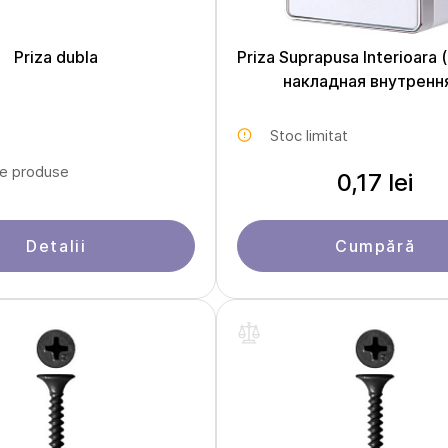
Priza dubla
Priza Suprapusa Interioara
накладная внутренн
Stoc limitat
le produse
0,17 lei
Detalii
Cumpără