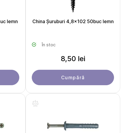
buc lemn
China Șuruburi 4,8x102 50buc lemn
În stoc
8,50 lei
Cumpără