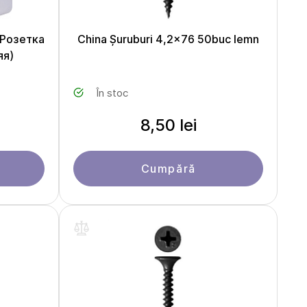
 (Розетка
China Șuruburi 4,2x76 50buc lemn
яя)
În stoc
8,50 lei
Cumpără