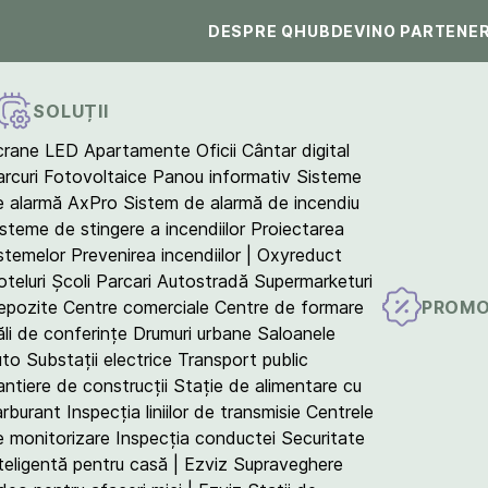
DESPRE QHUB
DEVINO PARTENE
SOLUȚII
crane LED
Apartamente
Oficii
Cântar digital
arcuri Fotovoltaice
Panou informativ
Sisteme
e alarmă AxPro
Sistem de alarmă de incendiu
isteme de stingere a incendiilor
Proiectarea
istemelor
Prevenirea incendiilor | Oxyreduct
teluri
Școli
Parcari
Autostradă
Supermarketuri
PROMO
epozite
Centre comerciale
Centre de formare
ăli de conferințe
Drumuri urbane
Saloanele
uto
Substații electrice
Transport public
antiere de construcții
Stație de alimentare cu
arburant
Inspecția liniilor de transmisie
Centrele
e monitorizare
Inspecția conductei
Securitate
teligentă pentru casă | Ezviz
Supraveghere