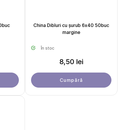
50buc
China Dibluri cu șurub 6х40 50buc
margine
În stoc
8,50 lei
Cumpără