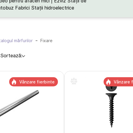
deo pentru afaceri mici | Ezviz
Stații de
utobuz
Fabrici
Stații hidroelectrice
alogul mărfurilor
Fixare
:
Sortează:
Vânzare fierbinte
Vânzare f