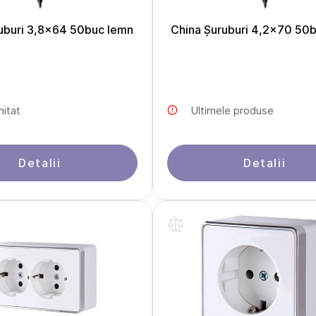
uburi 3,8x64 50buc lemn
China Șuruburi 4,2x70 50
mitat
Ultimele produse
Detalii
Detalii