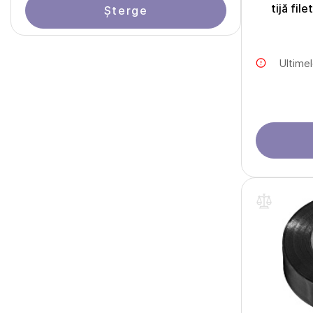
tijă fil
Șterge
Ultime