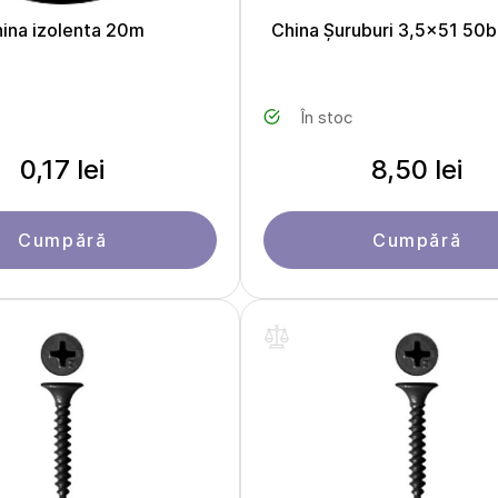
ina izolenta 20m
China Șuruburi 3,5x51 50
În stoc
0,17 lei
8,50 lei
Cumpără
Cumpără