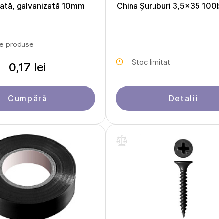
etată, galvanizată 10mm
China Șuruburi 3,5x35 100
le produse
Stoc limitat
0,17 lei
Cumpără
Detalii