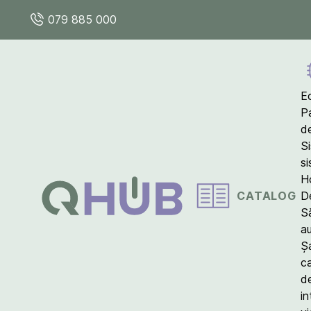
079 885 000
E
P
d
S
s
Ho
CATALOG
D
S
a
Ș
c
d
in