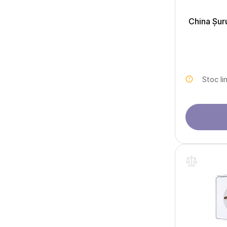
China Șur
Stoc li