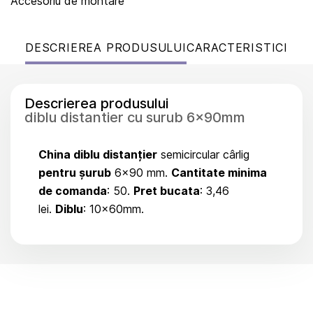
Accesoriu de montare
DESCRIEREA PRODUSULUI
CARACTERISTICI
Descrierea produsului
diblu distantier cu surub 6x90mm
China diblu distanțier
semicircular cârlig
pentru șurub
6x90 mm.
Cantitate minima
de comanda
: 50.
Pret bucata
: 3,46
lei.
Diblu
: 10x60mm.