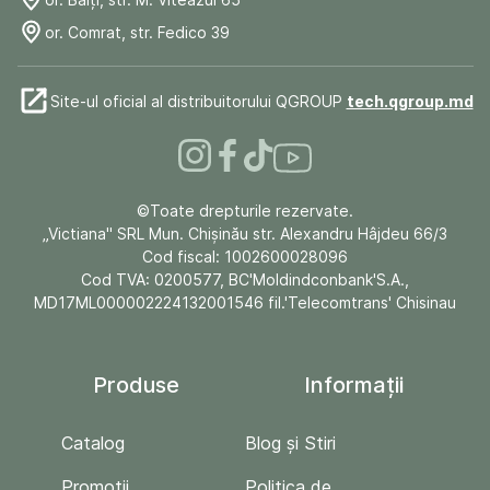
or. Comrat, str. Fedico 39
Site-ul oficial al distribuitorului QGROUP
tech.qgroup.md
©Toate drepturile rezervate.
„Victiana" SRL Mun. Chişinău str. Alexandru Hâjdeu 66/3
Cod fiscal: 1002600028096
Cod TVA: 0200577, BC'Moldindconbank'S.A.,
MD17ML000002224132001546 fil.'Telecomtrans' Chisinau
Produse
Informații
Catalog
Blog și Stiri
Promoții
Politica de