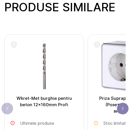
PRODUSE SIMILARE
Wkret-Met burghie pentru
Priza Suprapus
beton 12x160mm Profi
(Розетка н
внутре
Ultimele produse
Stoc limitat