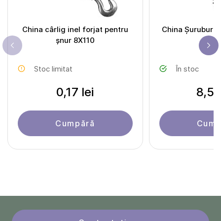
China cârlig inel forjat pentru
China Șuruburi 
șnur 8X110
lem
Stoc limitat
În stoc
0,17 lei
8,50
Cumpără
Cump