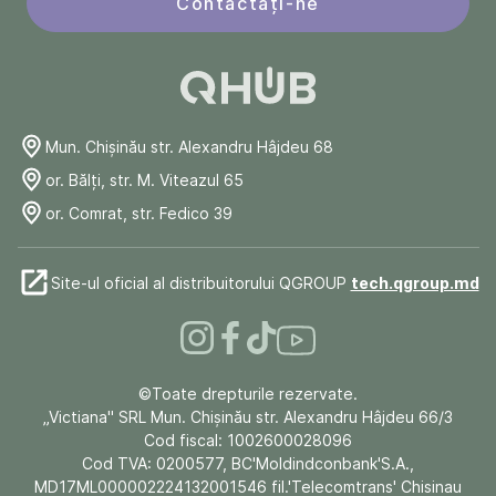
Contactați-ne
Mun. Chişinău str. Alexandru Hâjdeu 68
or. Bălți, str. M. Viteazul 65
or. Comrat, str. Fedico 39
Site-ul oficial al distribuitorului QGROUP
tech.qgroup.md
©Toate drepturile rezervate.
„Victiana" SRL Mun. Chişinău str. Alexandru Hâjdeu 66/3
Cod fiscal: 1002600028096
Cod TVA: 0200577, BC'Moldindconbank'S.A.,
MD17ML000002224132001546 fil.'Telecomtrans' Chisinau