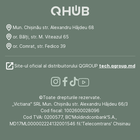
Mun. Chişinău str. Alexandru Hâjdeu 68
or. Bălți, str. M. Viteazul 65
or. Comrat, str. Fedico 39
Site-ul oficial al distribuitorului QGROUP
tech.qgroup.md
©Toate drepturile rezervate.
„Victiana" SRL Mun. Chişinău str. Alexandru Hâjdeu 66/3
Cod fiscal: 1002600028096
Cod TVA: 0200577, BC'Moldindconbank'S.A.,
MD17ML000002224132001546 fil.'Telecomtrans' Chisinau