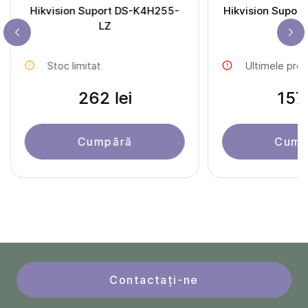
Hikvision Suport DS-K4H255-
Hikvision Supor
LZ
Stoc limitat
Ultimele pro
262 lei
157 
Cumpără
Cump
Contactați-ne