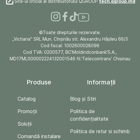
Site-ul oficial al distribuitorului QGROUP
tech.qgroup.md
©Toate drepturile rezervate.
„Victiana" SRL Mun. Chişinău str. Alexandru Hâjdeu 66/3
Cod fiscal: 1002600028096
Cod TVA: 0200577, BC'Moldindconbank'S.A.,
MD17ML000002224132001546 fil.'Telecomtrans' Chisinau
Produse
Informații
Catalog
Blog și Stiri
Promoții
Politica de
confidențialitate
Soluții
Politica de retur si schimb
Comandă instalare