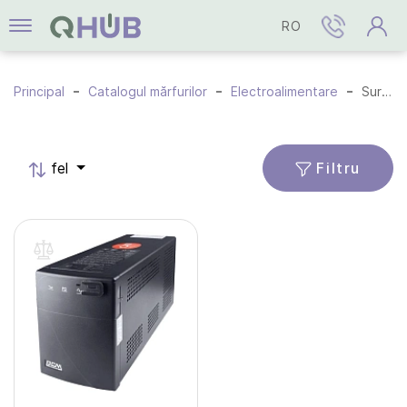
RO
Principal
Catalogul mărfurilor
Electroalimentare
Surse de alimentare neîntreruptibilă
Filtru
fel