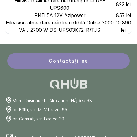
Hikvision Alimentare neîntreruptibilă DS-
822 lei
UPS600
РИП 5А 12V Azipower
857 lei
Hikvision alimentare neîntreruptibilă Online 3000
10.890
VA / 2700 W DS-UPS03K72-R/TJS
lei
Contactați-ne
Mun. Chişinău str. Alexandru Hâjdeu 68
or. Bălți, str. M. Viteazul 65
or. Comrat, str. Fedico 39