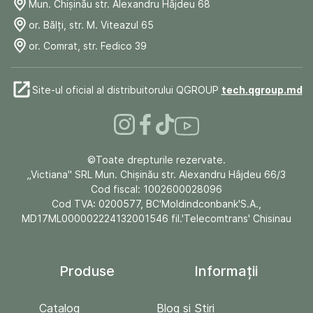
Mun. Chişinău str. Alexandru Hâjdeu 68
or. Bălți, str. M. Viteazul 65
or. Comrat, str. Fedico 39
Site-ul oficial al distribuitorului QGROUP
tech.qgroup.md
©Toate drepturile rezervate.
„Victiana" SRL Mun. Chişinău str. Alexandru Hâjdeu 66/3
Cod fiscal: 1002600028096
Cod TVA: 0200577, BC'Moldindconbank'S.A.,
MD17ML000002224132001546 fil.'Telecomtrans' Chisinau
Produse
Informații
Catalog
Blog și Stiri