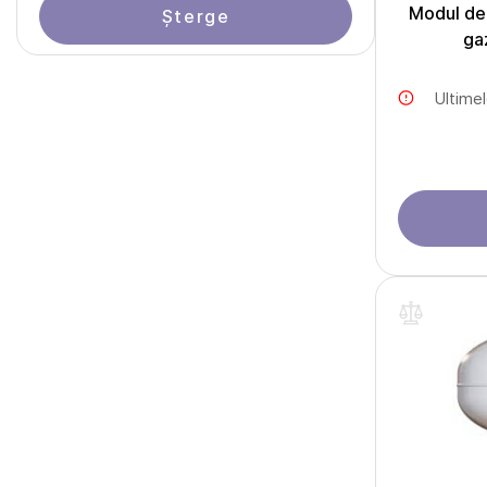
Modul de 
Șterge
ga
Ultime