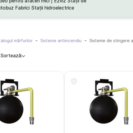
deo pentru afaceri mici | Ezviz
Stații de
utobuz
Fabrici
Stații hidroelectrice
alogul mărfurilor
Sisteme antiincendiu
Sisteme de stingere a 
:
Sortează: