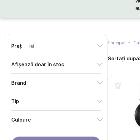
vi
a
Principal
Cat
Preț
lei
Sortați după
Afișează doar în stoc
Brand
Tip
Culoare