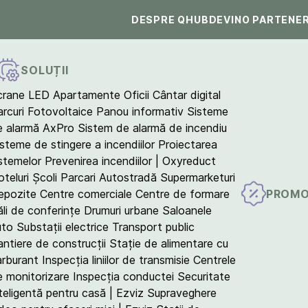
DESPRE QHUB
DEVINO PARTENE
SOLUȚII
crane LED
Apartamente
Oficii
Cântar digital
arcuri Fotovoltaice
Panou informativ
Sisteme
e alarmă AxPro
Sistem de alarmă de incendiu
isteme de stingere a incendiilor
Proiectarea
istemelor
Prevenirea incendiilor | Oxyreduct
teluri
Școli
Parcari
Autostradă
Supermarketuri
PROMO
epozite
Centre comerciale
Centre de formare
ăli de conferințe
Drumuri urbane
Saloanele
uto
Substații electrice
Transport public
antiere de construcții
Stație de alimentare cu
arburant
Inspecția liniilor de transmisie
Centrele
e monitorizare
Inspecția conductei
Securitate
teligentă pentru casă | Ezviz
Supraveghere