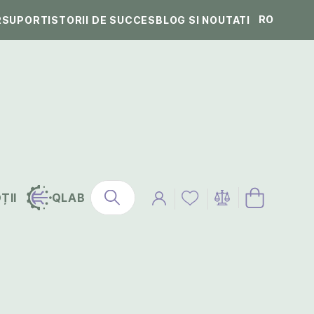
RO
R
SUPORT
ISTORII DE SUCCES
BLOG SI NOUTATI
ȚII
QLAB