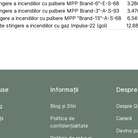
ngere a incendiilor cu pulbere MPP Brand-6"-E-S-68
3.286
ngere a incendiilor cu pulbere MPP Brand-3"-A-S-93
3.476
gere a incendiilor cu pulbere MPP "Brand-15"-A-S-68
6.345
e stingere a incendiilor cu gaz Impulse-22 (gol)
12.88
use
Informații
Despre
g
Blog și Stiri
Despre 
ii
Politica de
Carieră
confidențialitate
Devino p