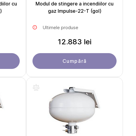
iilor cu
Modul de stingere a incendiilor cu
)
gaz Impulse-22-Т (gol)
Ultimele produse
12.883 lei
Cumpără