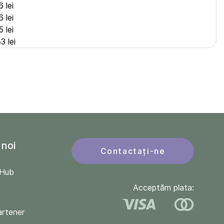
 lei
 lei
 lei
3 lei
 noi
Contactați-ne
QHub
Acceptăm plata:
artener