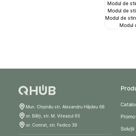
Modul de sti
Modul de sti
Modul de stin
Modul d
Prod
Catalo
Mun. Chişinău str. Alexandru Hâjdeu 68
or. Bălți, str. M. Viteazul 65
Promoț
or. Comrat, str. Fedico 39
Soluții