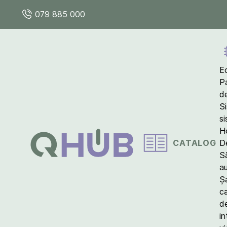
079 885 000
E
P
d
S
s
Ho
CATALOG
D
S
a
Ș
c
d
in