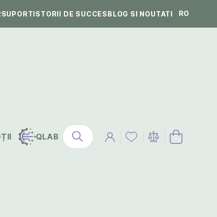
RO
R
SUPORT
ISTORII DE SUCCES
BLOG SI NOUTATI
ȚII
QLAB