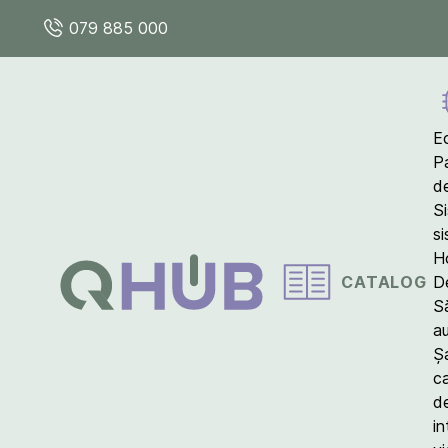
079 885 000
E
P
d
S
s
Ho
CATALOG
D
S
a
Ș
c
d
in