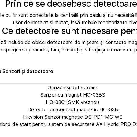
Prin ce se deosebesc detectoarele
 cu fir sunt conectate la centrală prin cablu și nu necesită în
ușor de instalat și mutat, însă trebuie monitorizate nivel
Ce detectoare sunt necesare pen
ză include de obicei detectoare de mișcare și contacte magne
spargere a geamului, fum, inundație, vibrații și butoane de pa
u Senzori și detectoare
Senzori și detectoare
Senzor cu magnet HO-03BS
HO-03C (SMK vreznoi)
Detector de contact magnetic HO-03B
Hikvision Senzor magnetic DS-PD1-MC-WS
 hibrid de start pentru sistem de securitate AX Hybrid PR