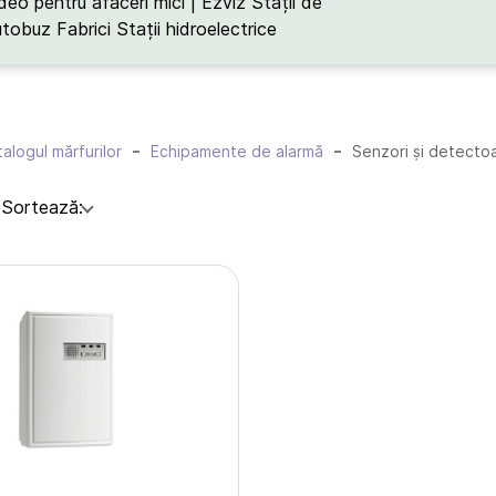
deo pentru afaceri mici | Ezviz
Stații de
utobuz
Fabrici
Stații hidroelectrice
alogul mărfurilor
Echipamente de alarmă
Senzori și detecto
:
Sortează: