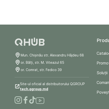
Prod
Catalo
Mun. Chişinău str. Alexandru Hâjdeu 68
or. Bălți, str. M. Viteazul 65
Promoț
or. Comrat, str. Fedico 39
Soluții
Comand
Site-ul oficial al distribuitorului QGROUP
tech.qgroup.md
Poveșt