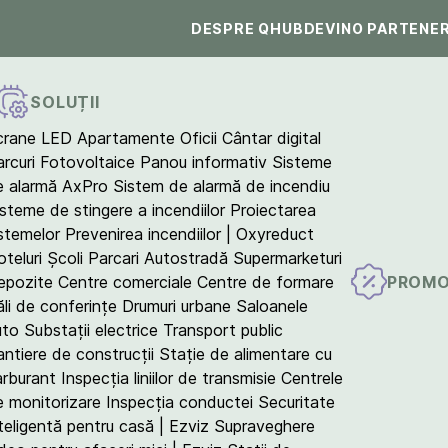
DESPRE QHUB
DEVINO PARTENE
SOLUȚII
crane LED
Apartamente
Oficii
Cântar digital
arcuri Fotovoltaice
Panou informativ
Sisteme
e alarmă AxPro
Sistem de alarmă de incendiu
isteme de stingere a incendiilor
Proiectarea
istemelor
Prevenirea incendiilor | Oxyreduct
teluri
Școli
Parcari
Autostradă
Supermarketuri
PROMO
epozite
Centre comerciale
Centre de formare
ăli de conferințe
Drumuri urbane
Saloanele
uto
Substații electrice
Transport public
antiere de construcții
Stație de alimentare cu
arburant
Inspecția liniilor de transmisie
Centrele
e monitorizare
Inspecția conductei
Securitate
teligentă pentru casă | Ezviz
Supraveghere