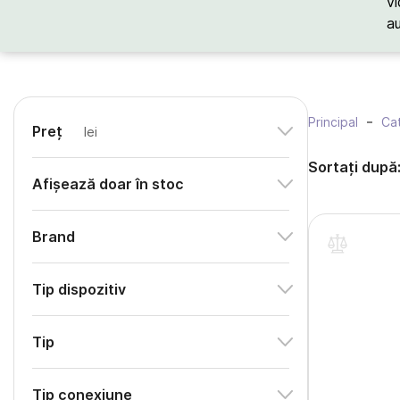
vi
a
Principal
Cat
Preț
lei
Sortați după
Afișează doar în stoc
Brand
Tip dispozitiv
Tip
Tip conexiune