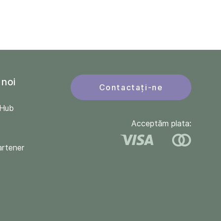
 noi
Contactați-ne
QHub
Acceptăm plata:
artener