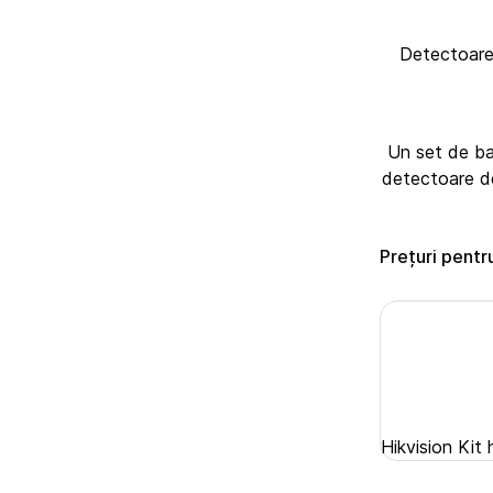
Detectoarele
Un set de ba
detectoare de 
Prețuri pentr
Hikvision Kit