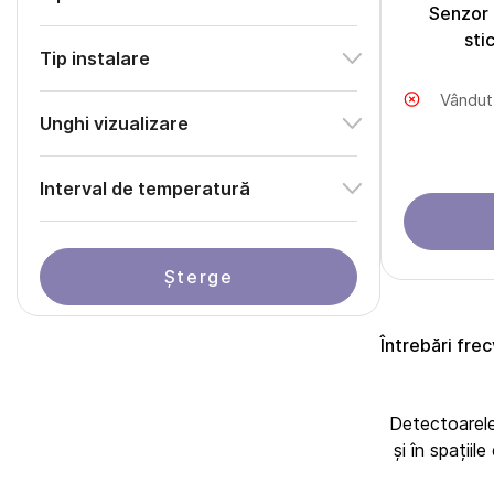
Senzor 
sti
Tip instalare
Vândut
Unghi vizualizare
Interval de temperatură
Șterge
Întrebări fre
Detectoarele 
și în spațiil