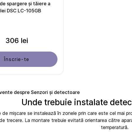
de spargere și tăiere a
clei DSC LC-105GB
306 lei
Înscrie-te
cvente despre Senzori și detectoare
Unde trebuie instalate dete
de mișcare se instalează în zonele prin care este cel mai prob
e de trecere. La montare trebuie evitată orientarea către apara
temperatură.