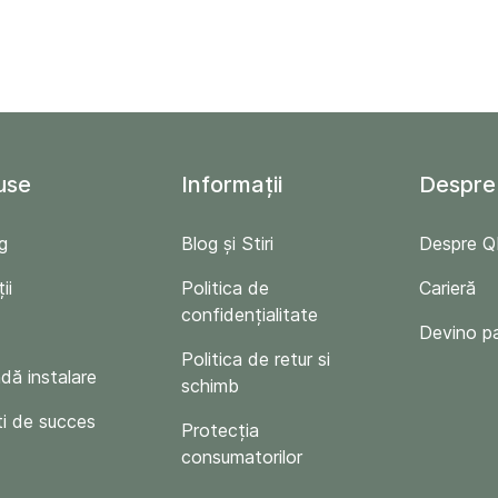
use
Informații
Despre
g
Blog și Stiri
Despre 
ii
Politica de
Carieră
confidențialitate
Devino p
Politica de retur si
ă instalare
schimb
i de succes
Protecția
consumatorilor