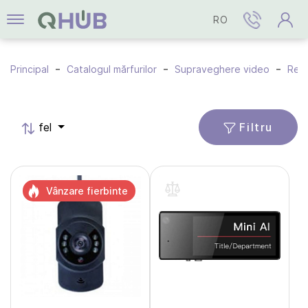
RO
Principal
Catalogul mărfurilor
Supraveghere video
Regi
Filtru
fel
Vânzare fierbinte