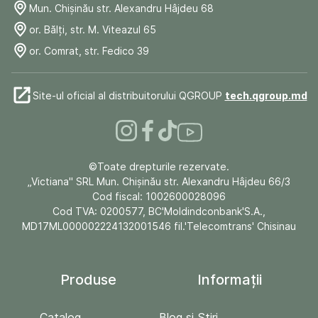
Mun. Chişinău str. Alexandru Hâjdeu 68
or. Bălți, str. M. Viteazul 65
or. Comrat, str. Fedico 39
Site-ul oficial al distribuitorului QGROUP
tech.qgroup.md
©Toate drepturile rezervate.
„Victiana" SRL Mun. Chişinău str. Alexandru Hâjdeu 66/3
Cod fiscal: 1002600028096
Cod TVA: 0200577, BC'Moldindconbank'S.A.,
MD17ML000002224132001546 fil.'Telecomtrans' Chisinau
Produse
Informații
Catalog
Blog și Stiri