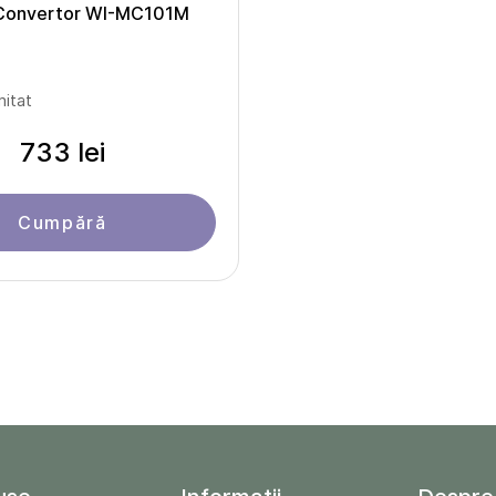
Convertor WI-MC101M
mitat
733 lei
Cumpără