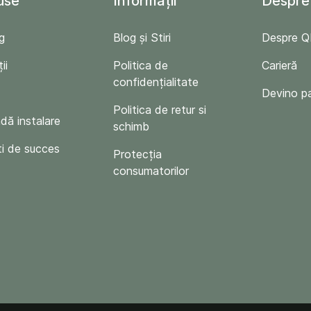
use
Informații
Despre
g
Blog și Stiri
Despre 
ii
Politica de
Carieră
confidențialitate
Devino p
Politica de retur si
ă instalare
schimb
i de succes
Protecția
consumatorilor