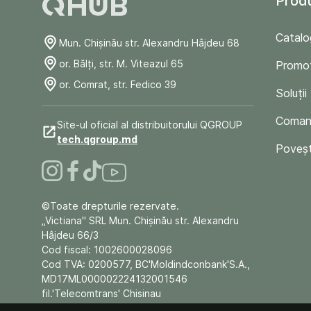
Prod
Catalo
Mun. Chişinău str. Alexandru Hâjdeu 68
or. Bălți, str. M. Viteazul 65
Promoț
or. Comrat, str. Fedico 39
Soluții
Comand
Site-ul oficial al distribuitorului QGROUP
tech.qgroup.md
Poveșt
©Toate drepturile rezervate.
„Victiana" SRL Mun. Chişinău str. Alexandru
Hâjdeu 66/3
Cod fiscal: 1002600028096
Cod TVA: 0200577, BC'Moldindconbank'S.A.,
MD17ML000002224132001546
fil.'Telecomtrans' Chisinau