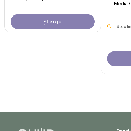
Media 
Șterge
Stoc li