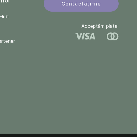
 noi
Contactați-ne
QHub
Acceptăm plata:
artener