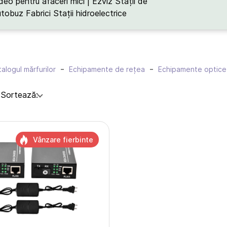
deo pentru afaceri mici | Ezviz
Stații de
utobuz
Fabrici
Stații hidroelectrice
alogul mărfurilor
Echipamente de rețea
Echipamente optice
:
Sortează:
Vânzare fierbinte