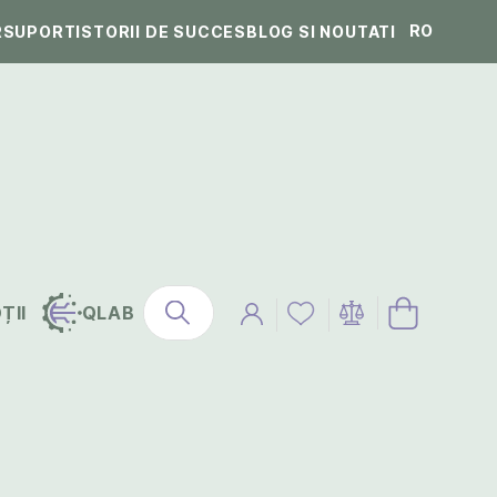
RO
R
SUPORT
ISTORII DE SUCCES
BLOG SI NOUTATI
ȚII
QLAB