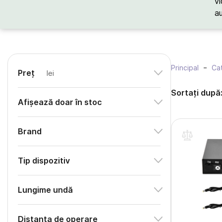
vi
a
Principal
Cat
Preț
lei
Sortați după
Afișează doar în stoc
Brand
Tip dispozitiv
Lungime undă
Distanța de operare