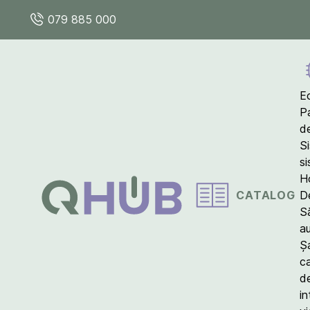
079 885 000
E
P
d
S
s
Ho
CATALOG
D
S
a
Ș
c
d
in