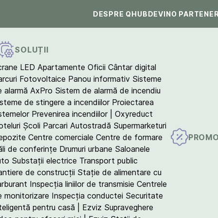
DESPRE QHUB
DEVINO PARTENE
SOLUȚII
crane LED
Apartamente
Oficii
Cântar digital
arcuri Fotovoltaice
Panou informativ
Sisteme
e alarmă AxPro
Sistem de alarmă de incendiu
isteme de stingere a incendiilor
Proiectarea
istemelor
Prevenirea incendiilor | Oxyreduct
teluri
Școli
Parcari
Autostradă
Supermarketuri
PROMO
epozite
Centre comerciale
Centre de formare
ăli de conferințe
Drumuri urbane
Saloanele
uto
Substații electrice
Transport public
antiere de construcții
Stație de alimentare cu
arburant
Inspecția liniilor de transmisie
Centrele
e monitorizare
Inspecția conductei
Securitate
teligentă pentru casă | Ezviz
Supraveghere