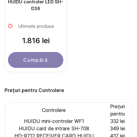
HUIDU controler LED SH-
D36
Ultimele produse
1.816 lei
Cumpără
Prețuri pentru Controlere
Prețuri
Controlere
pentru
HUIDU mini-controler WF1
332 lei
HUIDU card de intrare SH-708
349 lei
HD-R712 RECEIVER CARD HUIDU
437 lei