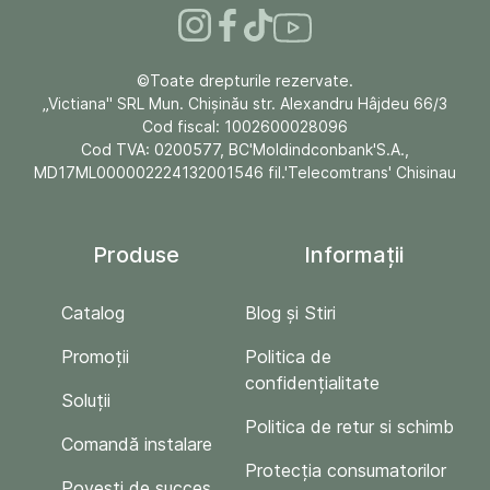
©Toate drepturile rezervate.
„Victiana" SRL Mun. Chişinău str. Alexandru Hâjdeu 66/3
Cod fiscal: 1002600028096
Cod TVA: 0200577, BC'Moldindconbank'S.A.,
MD17ML000002224132001546 fil.'Telecomtrans' Chisinau
Produse
Informații
Catalog
Blog și Stiri
Promoții
Politica de
confidențialitate
Soluții
Politica de retur si schimb
Comandă instalare
Protecția consumatorilor
Povești de succes