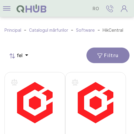
RO
Principal
Catalogul mărfurilor
Software
HikCentral
Filtru
fel