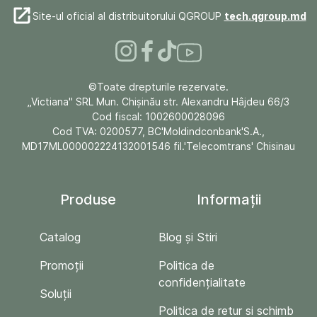
Site-ul oficial al distribuitorului QGROUP
tech.qgroup.md
©Toate drepturile rezervate.
„Victiana" SRL Mun. Chişinău str. Alexandru Hâjdeu 66/3
Cod fiscal: 1002600028096
Cod TVA: 0200577, BC'Moldindconbank'S.A.,
MD17ML000002224132001546 fil.'Telecomtrans' Chisinau
Produse
Informații
Catalog
Blog și Stiri
Promoții
Politica de
confidențialitate
Soluții
Politica de retur si schimb