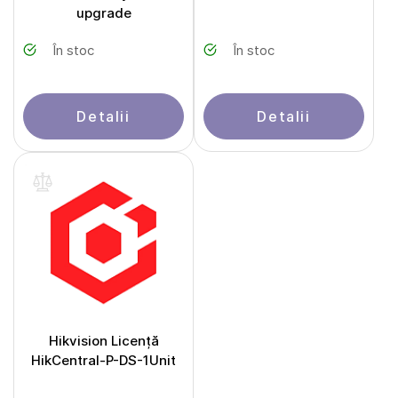
upgrade
În stoc
În stoc
Detalii
Detalii
Hikvision Licență
HikCentral-P-DS-1Unit