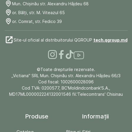
Mun. Chişinău str. Alexandru Hâjdeu 68
or. Bălți, str. M. Viteazul 65
or. Comrat, str. Fedico 39
Site-ul oficial al distribuitorului QGROUP
tech.qgroup.md
©Toate drepturile rezervate.
„Victiana" SRL Mun. Chişinău str. Alexandru Hâjdeu 66/3
Cod fiscal: 1002600028096
Cod TVA: 0200577, BC'Moldindconbank'S.A.,
MD17ML000002224132001546 fil.'Telecomtrans' Chisinau
Produse
Informații