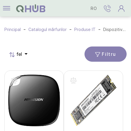
RO
Principal
Catalogul mărfurilor
Produse IT
Dispozitive SSD
Filtru
fel