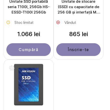
Unitate SSD portabilă
Unitate de stocare
seria T100I, 256Gb HS-
(SSD) cu capacitate de
ESSD-T100I 256Gb
256 GB și interfață M.2
HS-SSD-E100N 256Gb
Stoc limitat
Vândut
1.066 lei
865 lei
Cumpără
Înscrie-te