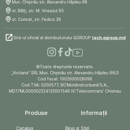
Mun. Chişinău str. Alexandru Hâjdeu 68
or. Bălți, str. M. Viteazul 65
or. Comrat, str. Fedico 39
Site-ul oficial al distribuitorului QGROUP
tech.qgroup.md
©Toate drepturile rezervate.
„Victiana" SRL Mun. Chişinău str. Alexandru Hâjdeu 66/3
Cod fiscal: 1002600028096
Cod TVA: 0200577, BC'Moldindconbank'S.A.,
MD17ML000002224132001546 fil.'Telecomtrans' Chisinau
Produse
Informații
Catalog
Blog și Stiri