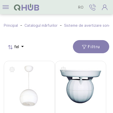
RO
Principal
Catalogul mărfurilor
Sisteme de avertizare sonor
Filtru
fel