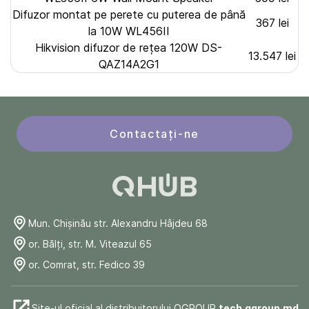
Difuzor montat pe perete cu puterea de până
367 lei
la 10W WL456II
Hikvision difuzor de rețea 120W DS-
13.547 lei
QAZ14A2G1
Contactați-ne
Mun. Chişinău str. Alexandru Hâjdeu 68
or. Bălți, str. M. Viteazul 65
or. Comrat, str. Fedico 39
Site-ul oficial al distribuitorului QGROUP
tech.qgroup.md