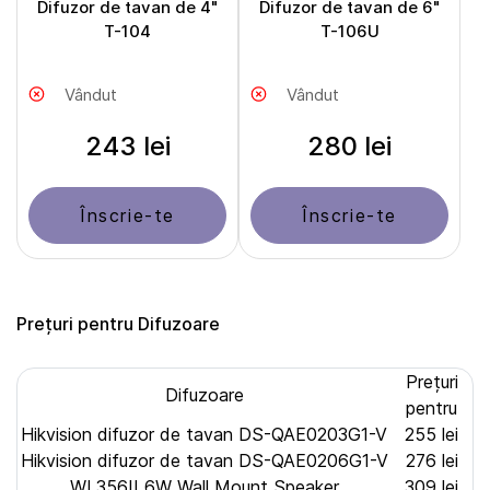
Difuzor de tavan de 4"
Difuzor de tavan de 6"
T-104
T-106U
Vândut
Vândut
243 lei
280 lei
Înscrie-te
Înscrie-te
Prețuri pentru Difuzoare
Prețuri
Difuzoare
pentru
Hikvision difuzor de tavan DS-QAE0203G1-V
255 lei
Hikvision difuzor de tavan DS-QAE0206G1-V
276 lei
WL356II 6W Wall Mount Speaker
309 lei