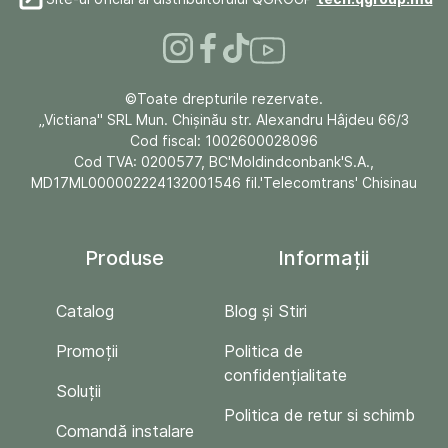
©Toate drepturile rezervate.
„Victiana" SRL Mun. Chişinău str. Alexandru Hâjdeu 66/3
Cod fiscal: 1002600028096
Cod TVA: 0200577, BC'Moldindconbank'S.A.,
MD17ML000002224132001546 fil.'Telecomtrans' Chisinau
Produse
Informații
Catalog
Blog și Stiri
Promoții
Politica de
confidențialitate
Soluții
Politica de retur si schimb
Comandă instalare