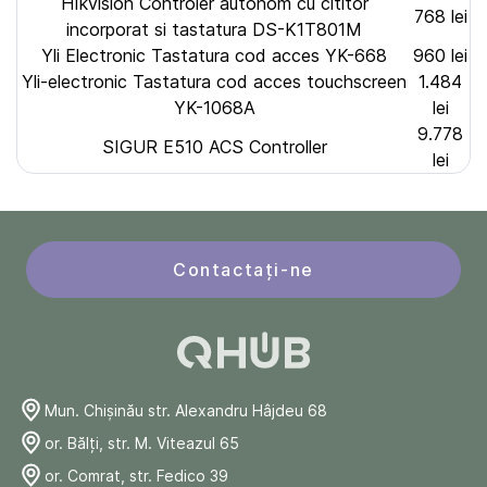
HIkvision Controler autonom cu cititor
768 lei
incorporat si tastatura DS-K1T801M
Yli Electronic Tastatura cod acces YK-668
960 lei
Yli-electronic Tastatura cod acces touchscreen
1.484
YK-1068A
lei
9.778
SIGUR E510 ACS Controller
lei
Contactați-ne
Mun. Chişinău str. Alexandru Hâjdeu 68
or. Bălți, str. M. Viteazul 65
or. Comrat, str. Fedico 39