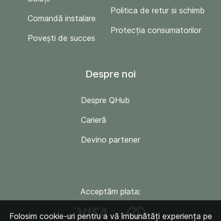
Politica de retur si schimb
Comandă instalare
Protecția consumatorilor
Povești de succes
Despre noi
Despre QHub
Carieră
Devino partener
Acceptăm plata:
Folosim cookie-uri pentru a vă îmbunătăți experiența pe