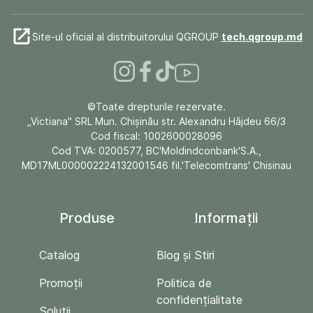
Site-ul oficial al distribuitorului QGROUP
tech.qgroup.md
©Toate drepturile rezervate.
„Victiana" SRL Mun. Chişinău str. Alexandru Hâjdeu 66/3
Cod fiscal: 1002600028096
Cod TVA: 0200577, BC'Moldindconbank'S.A.,
MD17ML000002224132001546 fil.'Telecomtrans' Chisinau
Produse
Informații
Catalog
Blog și Stiri
Promoții
Politica de
confidențialitate
Soluții