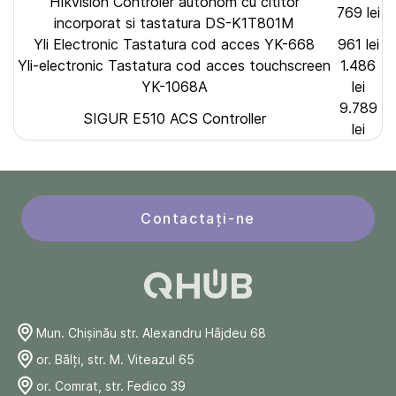
HIkvision Controler autonom cu cititor
769 lei
incorporat si tastatura DS-K1T801M
Yli Electronic Tastatura cod acces YK-668
961 lei
Yli-electronic Tastatura cod acces touchscreen
1.486
YK-1068A
lei
9.789
SIGUR E510 ACS Controller
lei
Contactați-ne
Mun. Chişinău str. Alexandru Hâjdeu 68
or. Bălți, str. M. Viteazul 65
or. Comrat, str. Fedico 39