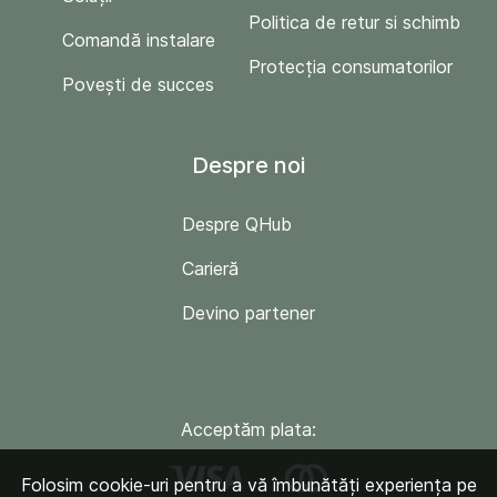
Politica de retur si schimb
Comandă instalare
Protecția consumatorilor
Povești de succes
Despre noi
Despre QHub
Carieră
Devino partener
Acceptăm plata:
Folosim cookie-uri pentru a vă îmbunătăți experiența pe