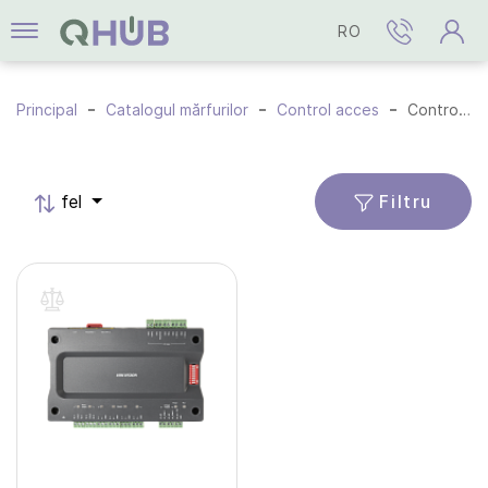
RO
Principal
Catalogul mărfurilor
Control acces
Controlere
Filtru
fel