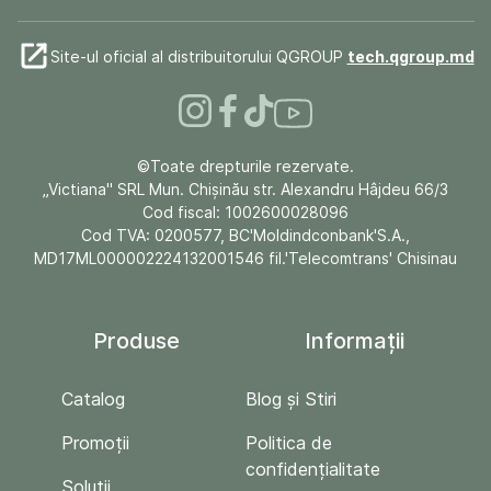
Site-ul oficial al distribuitorului QGROUP
tech.qgroup.md
©Toate drepturile rezervate.
„Victiana" SRL Mun. Chişinău str. Alexandru Hâjdeu 66/3
Cod fiscal: 1002600028096
Cod TVA: 0200577, BC'Moldindconbank'S.A.,
MD17ML000002224132001546 fil.'Telecomtrans' Chisinau
Produse
Informații
Catalog
Blog și Stiri
Promoții
Politica de
confidențialitate
Soluții