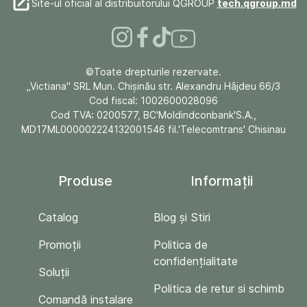
Site-ul oficial al distribuitorului QGROUP
tech.qgroup.md
©Toate drepturile rezervate.
„Victiana" SRL Mun. Chişinău str. Alexandru Hâjdeu 66/3
Cod fiscal: 1002600028096
Cod TVA: 0200577, BC'Moldindconbank'S.A.,
MD17ML000002224132001546 fil.'Telecomtrans' Chisinau
Produse
Informații
Catalog
Blog și Stiri
Promoții
Politica de
confidențialitate
Soluții
Politica de retur si schimb
Comandă instalare