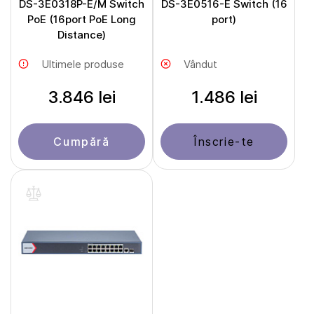
DS-3E0318P-E/M Switch
DS-3E0516-E Switch (16
PoE (16port PoE Long
port)
Distance)
Ultimele produse
Vândut
3.846 lei
1.486 lei
Cumpără
Înscrie-te