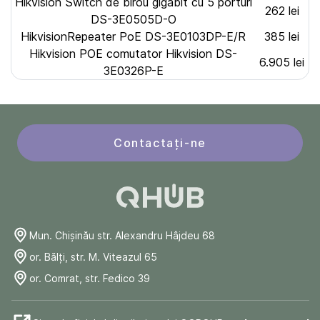
Hikvision Switch de birou gigabit cu 5 porturi
262 lei
DS-3E0505D-O
HikvisionRepeater PoE DS-3E0103DP-E/R
385 lei
Hikvision POE comutator Hikvision DS-
6.905 lei
3E0326P-E
Contactați-ne
Mun. Chişinău str. Alexandru Hâjdeu 68
or. Bălți, str. M. Viteazul 65
or. Comrat, str. Fedico 39