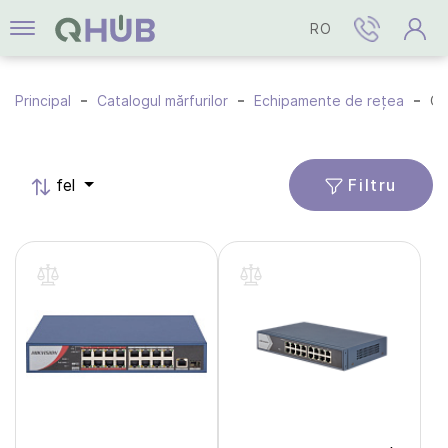
RO
Principal
Catalogul mărfurilor
Echipamente de rețea
Comutatoare de
Filtru
fel