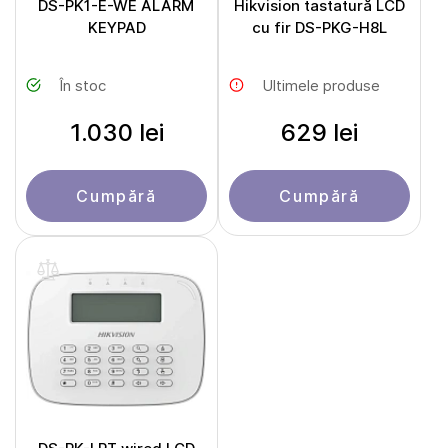
DS-PK1-E-WE ALARM
Hikvision tastatură LCD
KEYPAD
cu fir DS-PKG-H8L
În stoc
Ultimele produse
1.030 lei
629 lei
Cumpără
Cumpără