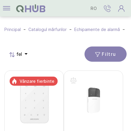
RO
Principal
Catalogul mărfurilor
Echipamente de alarmă
C
Filtru
fel
Vânzare fierbinte