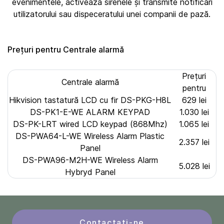
evenimentele, activează sirenele și transmite notificări
utilizatorului sau dispeceratului unei companii de pază.
Prețuri pentru Centrale alarmă
Prețuri
Centrale alarmă
pentru
Hikvision tastatură LCD cu fir DS-PKG-H8L
629 lei
DS-PK1-E-WE ALARM KEYPAD
1.030 lei
DS-PK-LRT wired LCD keypad (868Mhz)
1.065 lei
DS-PWA64-L-WE Wireless Alarm Plastic
2.357 lei
Panel
DS-PWA96-M2H-WE Wireless Alarm
5.028 lei
Hybryd Panel
Contactați-ne