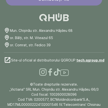
Mun. Chişinău str. Alexandru Hâjdeu 68
or. Bălți, str. M. Viteazul 65
or. Comrat, str. Fedico 39
Site-ul oficial al distribuitorului QGROUP
tech.qgroup.md
©Toate drepturile rezervate.
„Victiana" SRL Mun. Chişinău str. Alexandru Hâjdeu 66/3
Cod fiscal: 1002600028096
Cod TVA: 0200577, BC'Moldindconbank'S.A.,
MD17ML000002224132001546 fil.'Telecomtrans' Chisinau