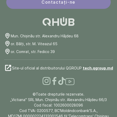
Contactați-ne
Mun. Chişinău str. Alexandru Hâjdeu 68
or. Bălți, str. M. Viteazul 65
or. Comrat, str. Fedico 39
Site-ul oficial al distribuitorului QGROUP
tech.qgroup.md
©Toate drepturile rezervate.
„Victiana" SRL Mun. Chişinău str. Alexandru Hâjdeu 66/3
Cod fiscal: 1002600028096
Cod TVA: 0200577, BC'Moldindconbank'S.A.,
MD17ML000002224132001546 fil.'Telecomtrans' Chisinau