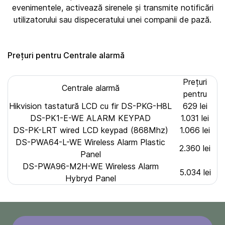
evenimentele, activează sirenele și transmite notificări
utilizatorului sau dispeceratului unei companii de pază.
Prețuri pentru Centrale alarmă
Prețuri
Centrale alarmă
pentru
Hikvision tastatură LCD cu fir DS-PKG-H8L
629 lei
DS-PK1-E-WE ALARM KEYPAD
1.031 lei
DS-PK-LRT wired LCD keypad (868Mhz)
1.066 lei
DS-PWA64-L-WE Wireless Alarm Plastic
2.360 lei
Panel
DS-PWA96-M2H-WE Wireless Alarm
5.034 lei
Hybryd Panel