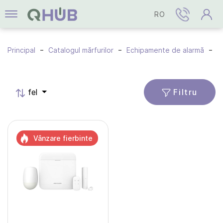
RO
Principal
Catalogul mărfurilor
Echipamente de alarmă
C
Filtru
fel
Vânzare fierbinte