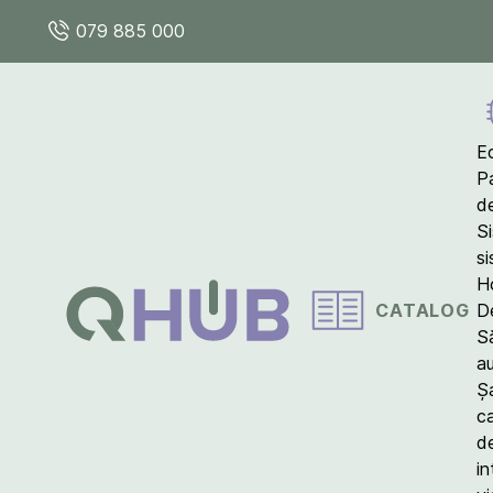
079 885 000
E
P
d
S
s
Ho
CATALOG
D
S
a
Ș
c
d
in