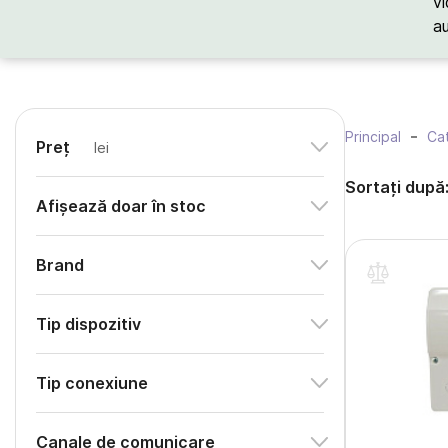
vi
a
Principal
Cat
Preț
lei
Sortați după
Afișează doar în stoc
Brand
Tip dispozitiv
Tip conexiune
Canale de comunicare