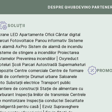
DESPRE QHUB
DEVINO PARTENE
SOLUȚII
crane LED
Apartamente
Oficii
Cântar digital
arcuri Fotovoltaice
Panou informativ
Sisteme
e alarmă AxPro
Sistem de alarmă de incendiu
isteme de stingere a incendiilor
Proiectarea
istemelor
Prevenirea incendiilor | Oxyreduct
teluri
Școli
Parcari
Autostradă
Supermarketuri
PROMO
epozite
Centre comerciale
Centre de formare
ăli de conferințe
Drumuri urbane
Saloanele
uto
Substații electrice
Transport public
antiere de construcții
Stație de alimentare cu
arburant
Inspecția liniilor de transmisie
Centrele
e monitorizare
Inspecția conductei
Securitate
teligentă pentru casă | Ezviz
Supraveghere