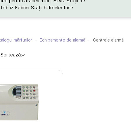
deo pentru afaceri mici | Ezviz
Stații de
utobuz
Fabrici
Stații hidroelectrice
alogul mărfurilor
Echipamente de alarmă
Centrale alarmă
:
Sortează: