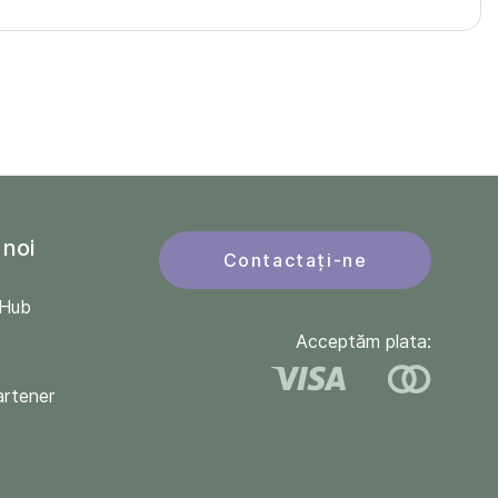
 noi
Contactați-ne
QHub
Acceptăm plata:
artener