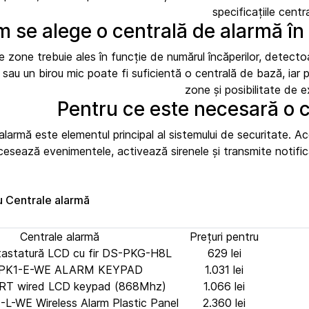
specificațiile centra
 se alege o centrală de alarmă în
 zone trebuie ales în funcție de numărul încăperilor, detectoa
sau un birou mic poate fi suficientă o centrală de bază, iar
zone și posibilitate de e
Pentru ce este necesară o 
alarmă este elementul principal al sistemului de securitate.
cesează evenimentele, activează sirenele și transmite notificăr
u Centrale alarmă
Centrale alarmă
Prețuri pentru
 tastatură LCD cu fir DS-PKG-H8L
629 lei
PK1-E-WE ALARM KEYPAD
1.031 lei
RT wired LCD keypad (868Mhz)
1.066 lei
-WE Wireless Alarm Plastic Panel
2.360 lei