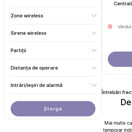
Central
Zone wireless
Vândut
Sirene wireless
Partiții
Distanța de operare
Intrări/ieșiri de alarmă
Întrebări fre
De
Șterge
Mai multe ca
temporar indi