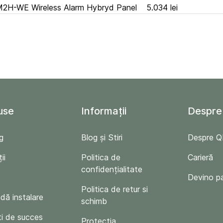
H-WE Wireless Alarm Hybryd Panel
5.034 lei
use
Informații
Despre
g
Blog și Stiri
Despre 
ii
Politica de
Carieră
confidențialitate
Devino p
Politica de retur si
ă instalare
schimb
i de succes
Protecția