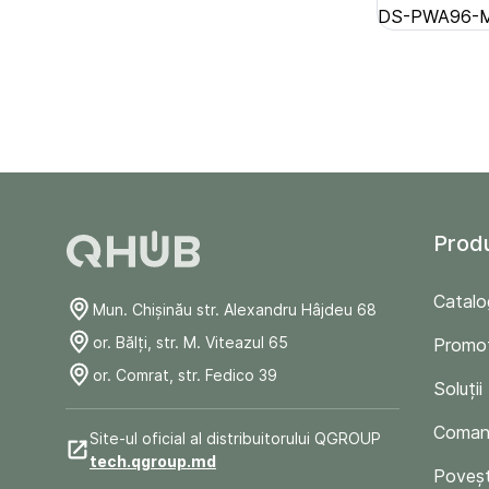
DS-PWA96-M2
Prod
Catalo
Mun. Chişinău str. Alexandru Hâjdeu 68
or. Bălți, str. M. Viteazul 65
Promoț
or. Comrat, str. Fedico 39
Soluții
Comand
Site-ul oficial al distribuitorului QGROUP
tech.qgroup.md
Poveșt