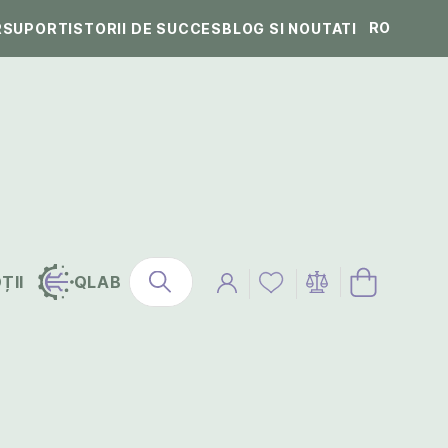
RO
R
SUPORT
ISTORII DE SUCCES
BLOG SI NOUTATI
ȚII
QLAB