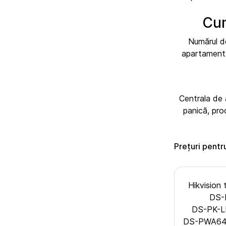
Cum
Numărul de
apartament 
Centrala de 
panică, pro
Prețuri pentr
Hikvision
DS-
DS-PK-L
DS-PWA64-L