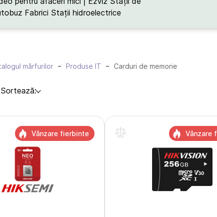
deo pentru afaceri mici | Ezviz
Stații de
utobuz
Fabrici
Stații hidroelectrice
alogul mărfurilor
Produse IT
Carduri de memorie
:
Sortează:
Vânzare fierbinte
Vânzare f