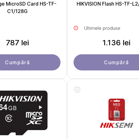
ge MicroSD Card HS-TF-
HIKVISION Flash HS-TF-L
C1/128G
Ultimele produse
787 lei
1.136 lei
Cumpără
Cumpără