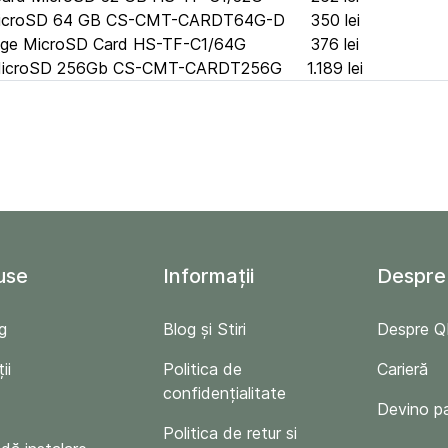
MicroSD 64 GB CS-CMT-CARDT64G-D
350 lei
age MicroSD Card HS-TF-C1/64G
376 lei
 MicroSD 256Gb CS-CMT-CARDT256G
1.189 lei
use
Informații
Despre
g
Blog și Stiri
Despre 
ii
Politica de
Carieră
confidențialitate
Devino p
Politica de retur si