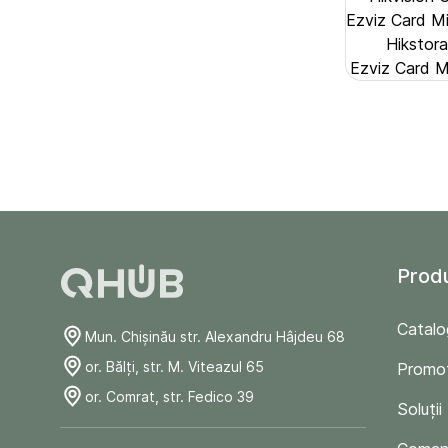
Ezviz Card 
Hikstor
Ezviz Card
Prod
Catalo
Mun. Chişinău str. Alexandru Hâjdeu 68
or. Bălți, str. M. Viteazul 65
Promoț
or. Comrat, str. Fedico 39
Soluții