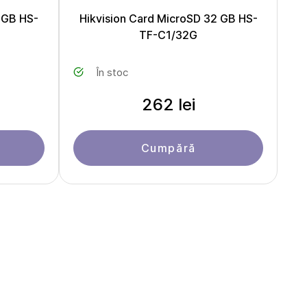
 GB HS-
Hikvision Card MicroSD 32 GB HS-
TF-C1/32G
În stoc
262 lei
Cumpără