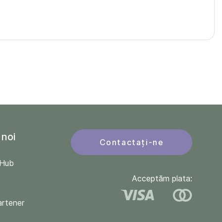
 noi
Contactați-ne
QHub
Acceptăm plata:
artener