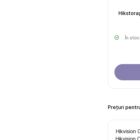
Hikstora
În stoc
Prețuri pent
Hikvision
Hikvision