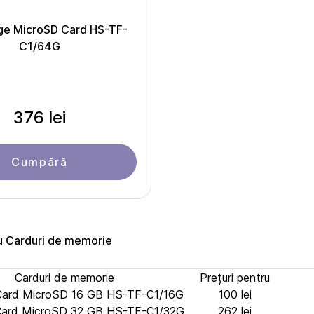
ge MicroSD Card HS-TF-
C1/64G
376 lei
Cumpără
ru Carduri de memorie
Carduri de memorie
Prețuri pentru
 Card MicroSD 16 GB HS-TF-C1/16G
100 lei
 Card MicroSD 32 GB HS-TF-C1/32G
262 lei