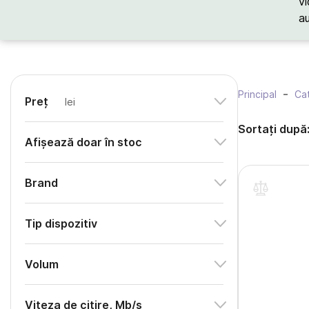
vi
a
Principal
Cat
Preț
lei
Sortați după
Afișează doar în stoc
Brand
Tip dispozitiv
Volum
Viteza de citire, Mb/s