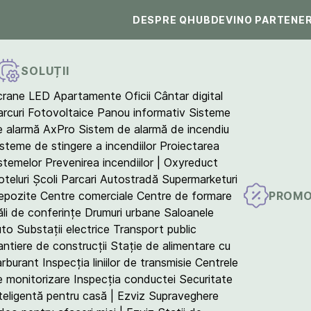
DESPRE QHUB
DEVINO PARTENE
SOLUȚII
crane LED
Apartamente
Oficii
Cântar digital
arcuri Fotovoltaice
Panou informativ
Sisteme
e alarmă AxPro
Sistem de alarmă de incendiu
isteme de stingere a incendiilor
Proiectarea
istemelor
Prevenirea incendiilor | Oxyreduct
teluri
Școli
Parcari
Autostradă
Supermarketuri
PROMO
epozite
Centre comerciale
Centre de formare
ăli de conferințe
Drumuri urbane
Saloanele
uto
Substații electrice
Transport public
antiere de construcții
Stație de alimentare cu
arburant
Inspecția liniilor de transmisie
Centrele
e monitorizare
Inspecția conductei
Securitate
teligentă pentru casă | Ezviz
Supraveghere