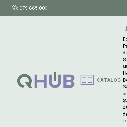
079 885 000
E
P
d
S
s
Ho
CATALOG
D
S
a
Ș
c
d
in