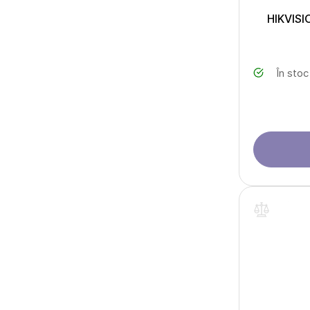
HIKVISI
În stoc