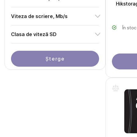
Hikstora
Viteza de scriere, Mb/s
În stoc
Clasa de viteză SD
Șterge