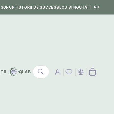
RO
R
SUPORT
ISTORII DE SUCCES
BLOG SI NOUTATI
ȚII
QLAB