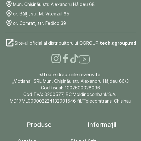
Mun. Chişinău str. Alexandru Hâjdeu 68
or. Bălți, str. M. Viteazul 65
or. Comrat, str. Fedico 39
Site-ul oficial al distribuitorului QGROUP
tech.qgroup.md
©Toate drepturile rezervate.
„Victiana" SRL Mun. Chişinău str. Alexandru Hâjdeu 66/3
Cod fiscal: 1002600028096
Cod TVA: 0200577, BC'Moldindconbank'S.A.,
MD17ML000002224132001546 fil.'Telecomtrans' Chisinau
Produse
Informații