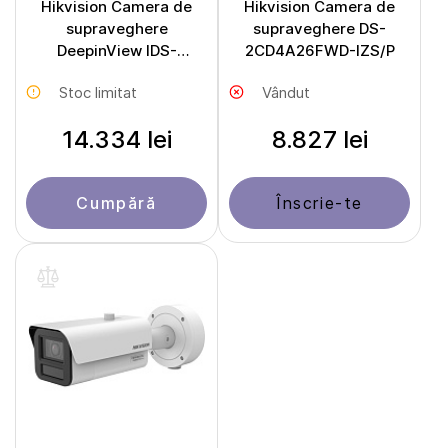
Hikvision Camera de
Hikvision Camera de
supraveghere
supraveghere DS-
DeepinView IDS-
2CD4A26FWD-IZS/P
2CD7A46G2-IZHS
Stoc limitat
Vândut
14.334 lei
8.827 lei
Cumpără
Înscrie-te