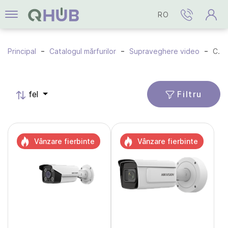
RO
Principal
Catalogul mărfurilor
Supraveghere video
Camere DeepinView Series
Filtru
fel
Vânzare fierbinte
Vânzare fierbinte