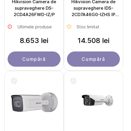
Hikvision Camera de
Hikvision Camera de
supraveghere DS-
supraveghere IDS-
2CD4A26FWD-IZ/P
2CD7A46G0-IZHS IP
camera (Bullet 4Mpx
Ultimele produse
Stoc limitat
2.8-12mm)
8.653 lei
14.508 lei
Cumpără
Cumpără