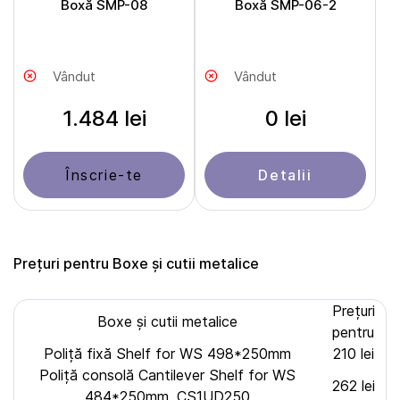
Boxă SMP-08
Boxă SMP-06-2
Vândut
Vândut
1.484 lei
0 lei
Înscrie-te
Detalii
Prețuri pentru Boxe și cutii metalice
Prețuri
Boxe și cutii metalice
pentru
Poliță fixă Shelf for WS 498*250mm
210 lei
Poliță consolă Cantilever Shelf for WS
262 lei
484*250mm, CS1UD250