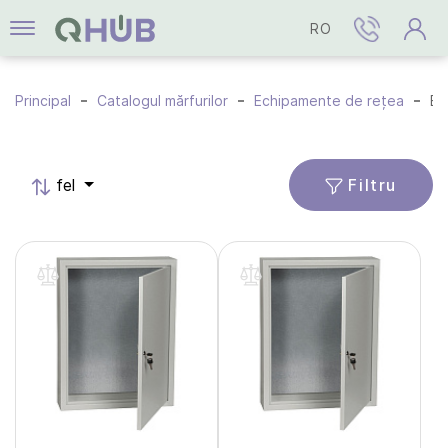
RO
Principal
Catalogul mărfurilor
Echipamente de rețea
Boxe și cutii meta
Filtru
fel