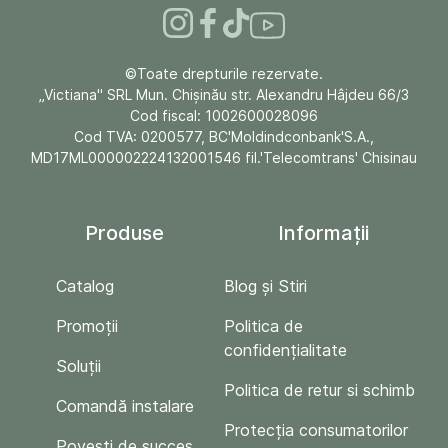
©Toate drepturile rezervate.
„Victiana" SRL Mun. Chişinău str. Alexandru Hâjdeu 66/3
Cod fiscal: 1002600028096
Cod TVA: 0200577, BC'Moldindconbank'S.A.,
MD17ML000002224132001546 fil.'Telecomtrans' Chisinau
Produse
Informații
Catalog
Blog și Stiri
Promoții
Politica de
confidențialitate
Soluții
Politica de retur si schimb
Comandă instalare
Protecția consumatorilor
Povești de succes