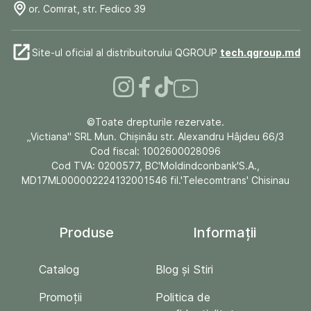
or. Comrat, str. Fedico 39
Site-ul oficial al distribuitorului QGROUP
tech.qgroup.md
©Toate drepturile rezervate.
„Victiana" SRL Mun. Chişinău str. Alexandru Hâjdeu 66/3
Cod fiscal: 1002600028096
Cod TVA: 0200577, BC'Moldindconbank'S.A.,
MD17ML000002224132001546 fil.'Telecomtrans' Chisinau
Produse
Informații
Catalog
Blog și Stiri
Promoții
Politica de