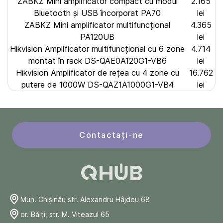
ZABKZ Mini amplificator compact cu modul
2.165
Bluetooth și USB încorporat PA70
lei
ZABKZ Mini amplificator multifuncțional
4.365
PA120UB
lei
Hikvision Amplificator multifuncțional cu 6 zone
4.714
montat în rack DS-QAE0A120G1-VB6
lei
Hikvision Amplificator de rețea cu 4 zone cu
16.762
putere de 1000W DS-QAZ1A1000G1-VB4
lei
Contactați-ne
Mun. Chişinău str. Alexandru Hâjdeu 68
or. Bălți, str. M. Viteazul 65