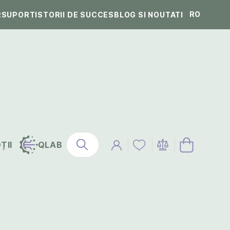
RO
R
SUPORT
ISTORII DE SUCCES
BLOG SI NOUTATI
ȚII
QLAB