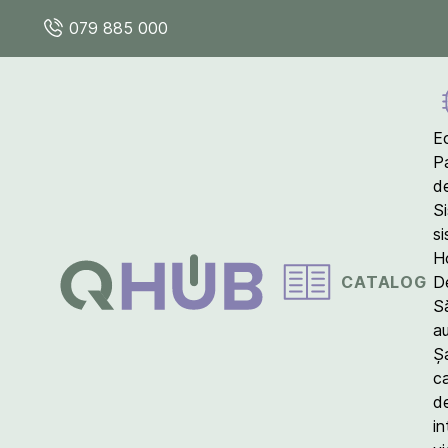
079 885 000
E
P
d
S
s
Ho
CATALOG
D
S
a
Ș
c
d
in