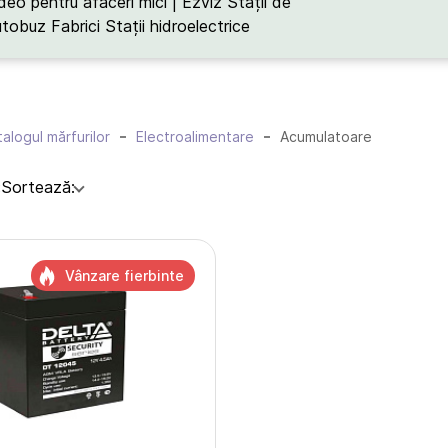
deo pentru afaceri mici | Ezviz
Stații de
utobuz
Fabrici
Stații hidroelectrice
alogul mărfurilor
Electroalimentare
Acumulatoare
:
Sortează:
Vânzare fierbinte