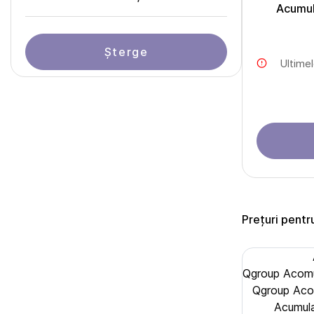
Acumul
Șterge
Ultime
Prețuri pent
Qgroup Acomu
Qgroup Aco
Acumula