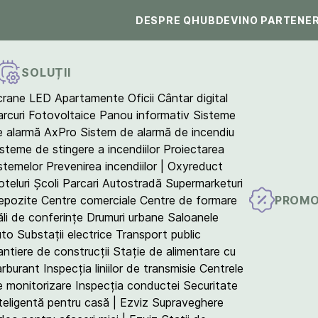
DESPRE QHUB
DEVINO PARTENE
SOLUȚII
crane LED
Apartamente
Oficii
Cântar digital
arcuri Fotovoltaice
Panou informativ
Sisteme
e alarmă AxPro
Sistem de alarmă de incendiu
isteme de stingere a incendiilor
Proiectarea
istemelor
Prevenirea incendiilor | Oxyreduct
teluri
Școli
Parcari
Autostradă
Supermarketuri
PROMO
epozite
Centre comerciale
Centre de formare
ăli de conferințe
Drumuri urbane
Saloanele
uto
Substații electrice
Transport public
antiere de construcții
Stație de alimentare cu
arburant
Inspecția liniilor de transmisie
Centrele
e monitorizare
Inspecția conductei
Securitate
teligentă pentru casă | Ezviz
Supraveghere