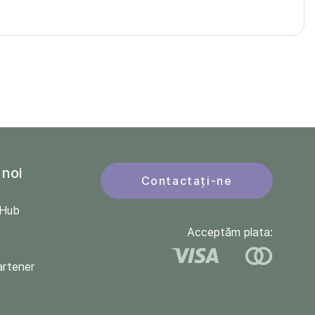
 noi
Contactați-ne
QHub
Acceptăm plata:
artener