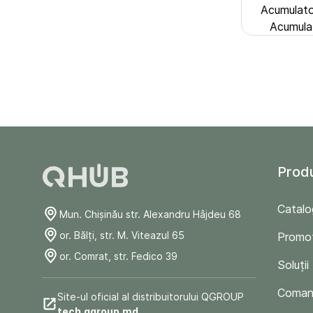
Acumulato
Acumula
Prod
Catalo
Mun. Chişinău str. Alexandru Hâjdeu 68
or. Bălți, str. M. Viteazul 65
Promoț
or. Comrat, str. Fedico 39
Soluții
Comand
Site-ul oficial al distribuitorului QGROUP
tech.qgroup.md