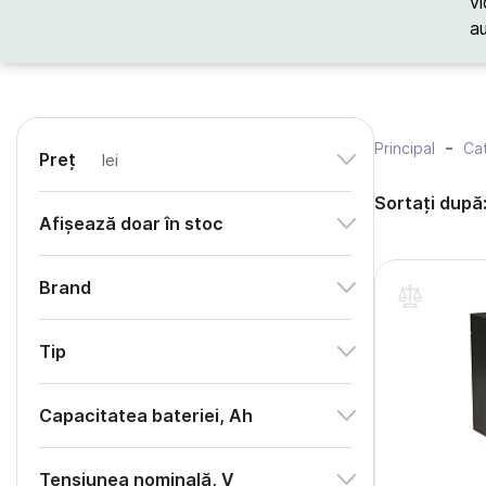
vi
a
Principal
Cat
Preț
lei
Sortați după
Afișează doar în stoc
Brand
Tip
Capacitatea bateriei, Ah
Tensiunea nominală, V