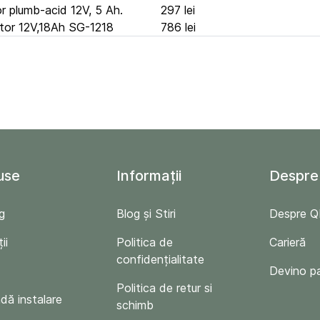
r plumb-acid 12V, 5 Ah.
297 lei
tor 12V,18Ah SG-1218
786 lei
use
Informații
Despre
g
Blog și Stiri
Despre 
ii
Politica de
Carieră
confidențialitate
Devino p
Politica de retur si
ă instalare
schimb