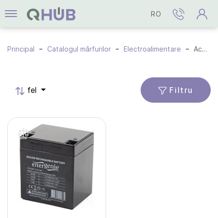
RO
Principal
Catalogul mărfurilor
Electroalimentare
Acumulatoare
Filtru
fel