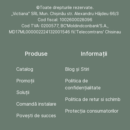
©Toate drepturile rezervate.
„Victiana" SRL Mun. Chişinău str. Alexandru Hâjdeu 66/3
Cod fiscal: 1002600028096
Cod TVA: 0200577, BC'Moldindconbank'S.A.,
MD17ML000002224132001546 fil.'Telecomtrans' Chisinau
Produse
Informații
Catalog
Blog și Stiri
Promoții
Politica de
confidențialitate
Soluții
Politica de retur si schimb
Comandă instalare
Protecția consumatorilor
Povești de succes