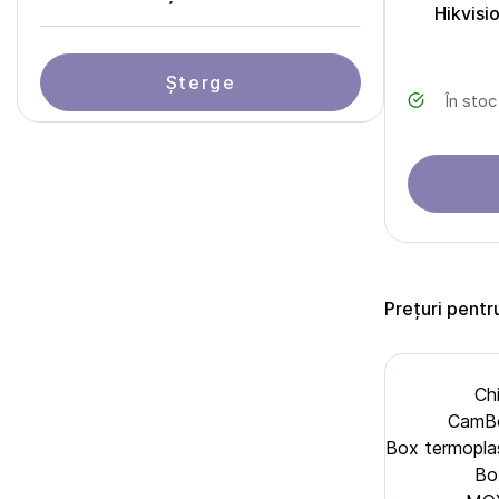
Hikvisi
Șterge
În stoc
Prețuri pentr
Ch
CamBo
Box termopl
Bo