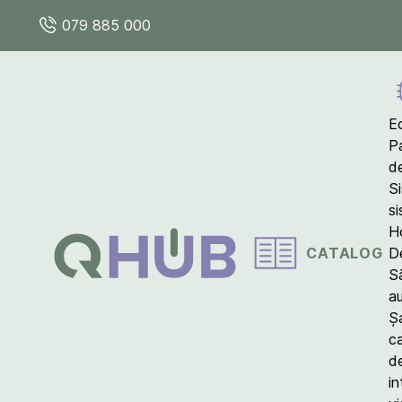
079 885 000
E
P
d
S
s
Ho
CATALOG
D
S
a
Ș
c
d
in