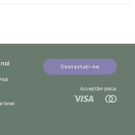
 noi
Contactați-ne
QHub
Acceptăm plata:
artener