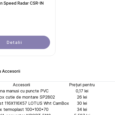
on Speed Radar CSR-IN
Detalii
u Accesorii
Accesorii
Prețuri pentru
ina manusi cu puncte PVC
0,17 lei
x cutie de montare SP2802
26 lei
ast 116X116X57 LOTUS Wht CamBox
30 lei
x termoplast 100*100*70
34 lei