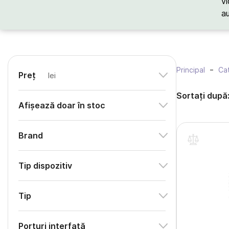
vi
a
Principal
Cat
Preț
lei
Sortați după
Afișează doar în stoc
Brand
Tip dispozitiv
Tip
Porturi interfață