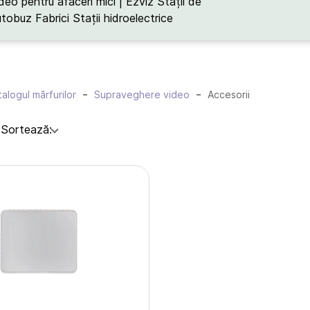
deo pentru afaceri mici | Ezviz
Stații de
utobuz
Fabrici
Stații hidroelectrice
alogul mărfurilor
Supraveghere video
Accesorii
:
Sortează: