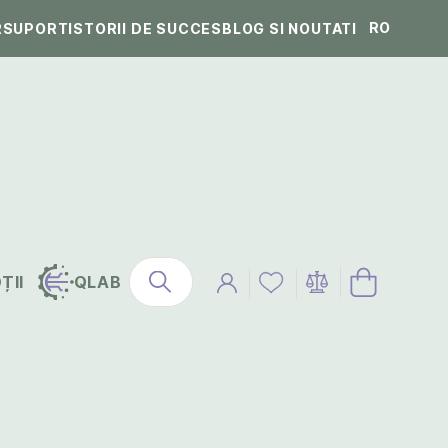
RO
R
SUPORT
ISTORII DE SUCCES
BLOG SI NOUTATI
ȚII
QLAB