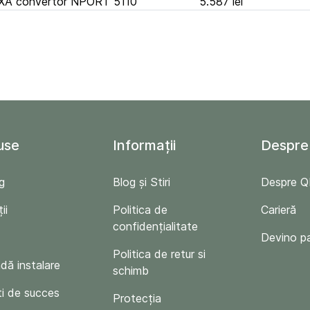
A convertor NPORT 5110
5.587 lei
use
Informații
Despre
g
Blog și Stiri
Despre 
ii
Politica de
Carieră
confidențialitate
Devino p
Politica de retur si
ă instalare
schimb
i de succes
Protecția