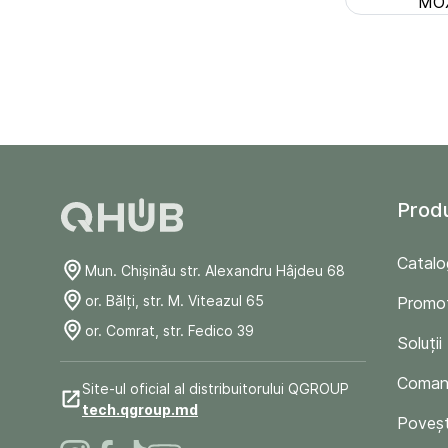
MOX
Prod
Catalo
Mun. Chişinău str. Alexandru Hâjdeu 68
or. Bălți, str. M. Viteazul 65
Promoț
or. Comrat, str. Fedico 39
Soluții
Comand
Site-ul oficial al distribuitorului QGROUP
tech.qgroup.md
Poveșt