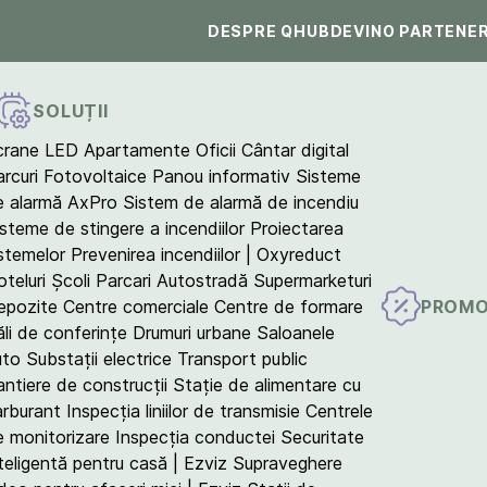
DESPRE QHUB
DEVINO PARTENE
SOLUȚII
crane LED
Apartamente
Oficii
Cântar digital
arcuri Fotovoltaice
Panou informativ
Sisteme
e alarmă AxPro
Sistem de alarmă de incendiu
isteme de stingere a incendiilor
Proiectarea
istemelor
Prevenirea incendiilor | Oxyreduct
teluri
Școli
Parcari
Autostradă
Supermarketuri
PROMO
epozite
Centre comerciale
Centre de formare
ăli de conferințe
Drumuri urbane
Saloanele
uto
Substații electrice
Transport public
antiere de construcții
Stație de alimentare cu
arburant
Inspecția liniilor de transmisie
Centrele
e monitorizare
Inspecția conductei
Securitate
teligentă pentru casă | Ezviz
Supraveghere