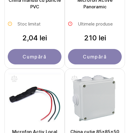
China manusi cu puncte
Microfon Active
PVC
Panoramic
Stoc limitat
Ultimele produse
2,04 lei
210 lei
Cumpără
Cumpără
Microfon Activ Local
China cutie 85x85x50