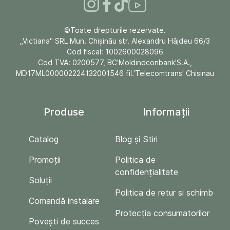
©Toate drepturile rezervate.
„Victiana" SRL Mun. Chişinău str. Alexandru Hâjdeu 66/3
Cod fiscal: 1002600028096
Cod TVA: 0200577, BC'Moldindconbank'S.A.,
MD17ML000002224132001546 fil.'Telecomtrans' Chisinau
Produse
Informații
Catalog
Blog și Stiri
Promoții
Politica de
confidențialitate
Soluții
Politica de retur si schimb
Comandă instalare
Protecția consumatorilor
Povești de succes