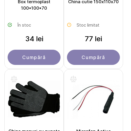
Box termoplast
China cutie 150х110x70
100*100*70
În stoc
Stoc limitat
34 lei
77 lei
Cumpără
Cumpără