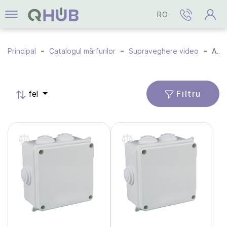
RO
Principal
Catalogul mărfurilor
Supraveghere video
Accesorii
Filtru
fel