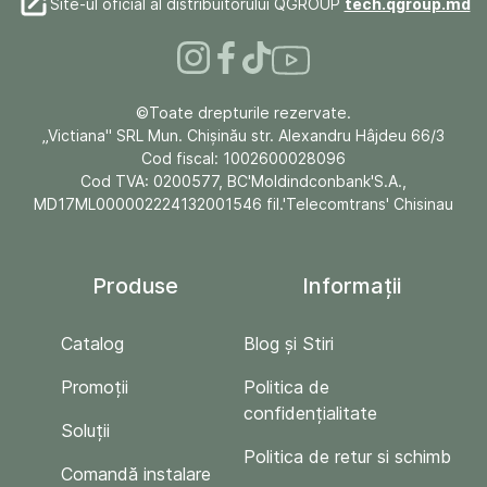
Site-ul oficial al distribuitorului QGROUP
tech.qgroup.md
©Toate drepturile rezervate.
„Victiana" SRL Mun. Chişinău str. Alexandru Hâjdeu 66/3
Cod fiscal: 1002600028096
Cod TVA: 0200577, BC'Moldindconbank'S.A.,
MD17ML000002224132001546 fil.'Telecomtrans' Chisinau
Produse
Informații
Catalog
Blog și Stiri
Promoții
Politica de
confidențialitate
Soluții
Politica de retur si schimb
Comandă instalare