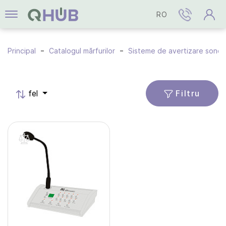
RO
Principal
Catalogul mărfurilor
Sisteme de avertizare sonor
Filtru
fel