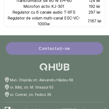
Transformator de 60 W EH-60
124 lei
Microfon activ KJ-301
192 lei
Regulator cu 6 canale audio T-6FS
297 lei
Regulator de volum multi-canal ESC-VC-
7.167 lei
1000w
Contactați-ne
Mun. Chişinău str. Alexandru Hâjdeu 68
or. Bălți, str. M. Viteazul 65
or. Comrat, str. Fedico 39