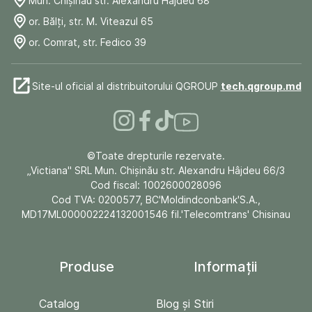
Mun. Chişinău str. Alexandru Hâjdeu 68
or. Bălți, str. M. Viteazul 65
or. Comrat, str. Fedico 39
Site-ul oficial al distribuitorului QGROUP
tech.qgroup.md
©Toate drepturile rezervate.
„Victiana" SRL Mun. Chişinău str. Alexandru Hâjdeu 66/3
Cod fiscal: 1002600028096
Cod TVA: 0200577, BC'Moldindconbank'S.A.,
MD17ML000002224132001546 fil.'Telecomtrans' Chisinau
Produse
Informații
Catalog
Blog și Stiri