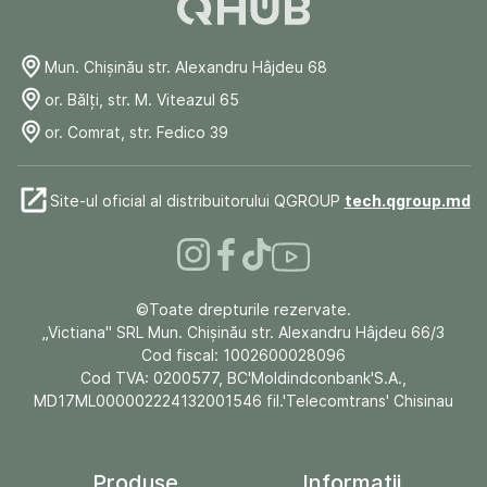
Mun. Chişinău str. Alexandru Hâjdeu 68
or. Bălți, str. M. Viteazul 65
or. Comrat, str. Fedico 39
Site-ul oficial al distribuitorului QGROUP
tech.qgroup.md
©Toate drepturile rezervate.
„Victiana" SRL Mun. Chişinău str. Alexandru Hâjdeu 66/3
Cod fiscal: 1002600028096
Cod TVA: 0200577, BC'Moldindconbank'S.A.,
MD17ML000002224132001546 fil.'Telecomtrans' Chisinau
Produse
Informații