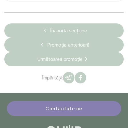
Înapoi la secțiune
Promoția anterioară
Următoarea promoție
Împărtăși:
Contactați-ne