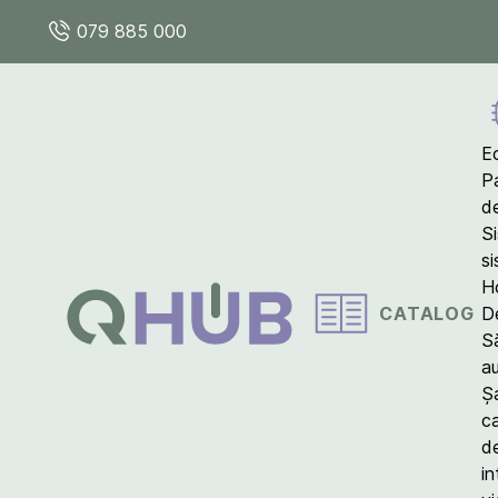
079 885 000
E
P
d
S
s
Ho
CATALOG
D
S
a
Ș
c
d
in