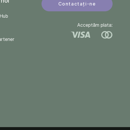
 noi
Contactați-ne
QHub
Acceptăm plata:
artener