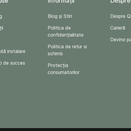
use
Informații
Despre
g
Blog și Stiri
Despre 
ii
Politica de
Carieră
confidențialitate
Devino p
Politica de retur si
ă instalare
schimb
i de succes
Protecția
consumatorilor