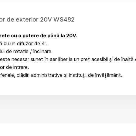
or de exterior 20V WS482
rete cu o putere de până la 20V.
ă cu un difuzor de 4".
i de rotație / înclinare.
e necesar sunet în aer liber la un preț acesibil și de înaltă
lor de intrare.
fenele, clădiri administrative și instituții de învățământ.