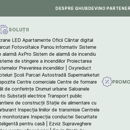
DESPRE QHUB
DEVINO PARTENE
SOLUȚII
crane LED
Apartamente
Oficii
Cântar digital
arcuri Fotovoltaice
Panou informativ
Sisteme
e alarmă AxPro
Sistem de alarmă de incendiu
isteme de stingere a incendiilor
Proiectarea
istemelor
Prevenirea incendiilor | Oxyreduct
teluri
Școli
Parcari
Autostradă
Supermarketuri
PROMO
epozite
Centre comerciale
Centre de formare
ăli de conferințe
Drumuri urbane
Saloanele
uto
Substații electrice
Transport public
antiere de construcții
Stație de alimentare cu
arburant
Inspecția liniilor de transmisie
Centrele
e monitorizare
Inspecția conductei
Securitate
teligentă pentru casă | Ezviz
Supraveghere