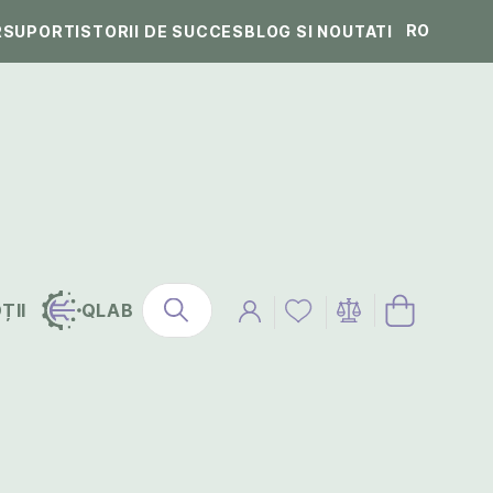
RO
R
SUPORT
ISTORII DE SUCCES
BLOG SI NOUTATI
ȚII
QLAB