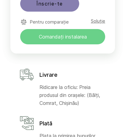
Înscrie-te
Soluție
Pentru comparație
Comandați instalarea
Livrare
Ridicare la oficiu: Preia
produsul din orașele: (Bălți,
Comrat, Chișinău)
Plată
Plata la primirea bunurilor,