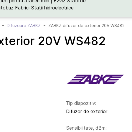
deo pentru afaceri mici | Ezviz
Stații de
utobuz
Fabrici
Stații hidroelectrice
Difuzoare ZABKZ
ZABKZ difuzor de exterior 20V WS482
exterior 20V WS482
Tip dispozitiv:
Difuzor de exterior
Sensibilitate, dBm: