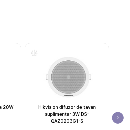
ea 20W
Hikvision difuzor de tavan
Z
suplimentar 3W DS-
QAZ0203G1-S