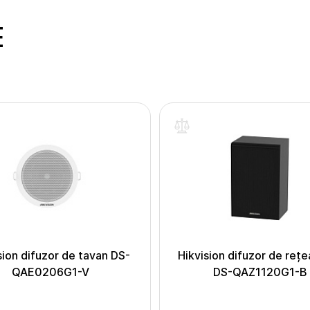
E
sion difuzor de tavan DS-
Hikvision difuzor de reț
QAE0206G1-V
DS-QAZ1120G1-B