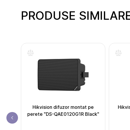
PRODUSE SIMILAR
inte
t
Hikvision difuzor montat pe
Hikvi
perete "DS-QAE0120G1R Black"