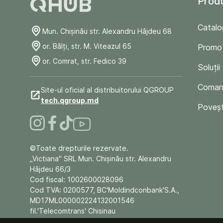
Prod
Catalo
Mun. Chişinău str. Alexandru Hâjdeu 68
or. Bălți, str. M. Viteazul 65
Promoț
or. Comrat, str. Fedico 39
Soluții
Comand
Site-ul oficial al distribuitorului QGROUP
tech.qgroup.md
Poveșt
©Toate drepturile rezervate.
„Victiana" SRL Mun. Chişinău str. Alexandru
Hâjdeu 66/3
Cod fiscal: 1002600028096
Cod TVA: 0200577, BC'Moldindconbank'S.A.,
MD17ML000002224132001546
fil.'Telecomtrans' Chisinau