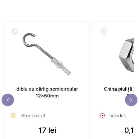
diblu cu cârlig semicircular
China piuliță h
12x60mm
934 
Stoc limitat
Vândut
17 lei
0,17