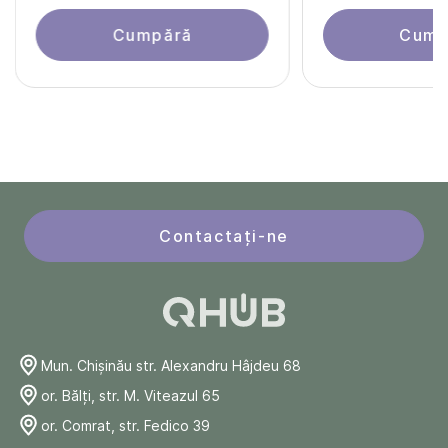
Cumpără
Cump
Contactați-ne
Mun. Chişinău str. Alexandru Hâjdeu 68
or. Bălți, str. M. Viteazul 65
or. Comrat, str. Fedico 39