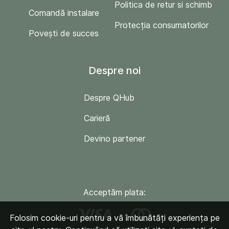
Politica de retur si schimb
Comandă instalare
Protecția consumatorilor
Povești de succes
Despre noi
Despre QHub
Carieră
Devino partener
Acceptăm plata:
Folosim cookie-uri pentru a vă îmbunătăți experiența pe