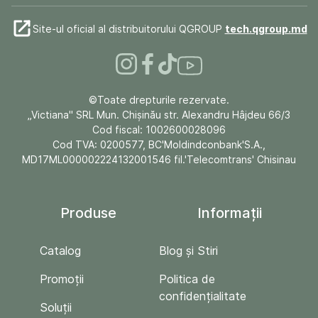
Site-ul oficial al distribuitorului QGROUP
tech.qgroup.md
©Toate drepturile rezervate.
„Victiana" SRL Mun. Chişinău str. Alexandru Hâjdeu 66/3
Cod fiscal: 1002600028096
Cod TVA: 0200577, BC'Moldindconbank'S.A.,
MD17ML000002224132001546 fil.'Telecomtrans' Chisinau
Produse
Informații
Catalog
Blog și Stiri
Promoții
Politica de
confidențialitate
Soluții