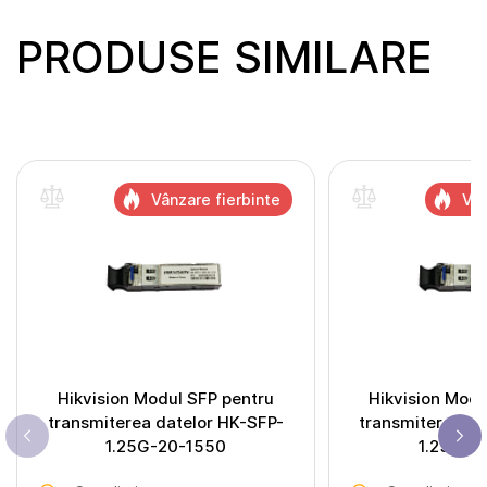
PRODUSE SIMILARE
Vânzare fierbinte
Vân
Hikvision Modul SFP pentru
Hikvision Modu
transmiterea datelor HK-SFP-
transmiterea da
1.25G-20-1550
1.25G-2