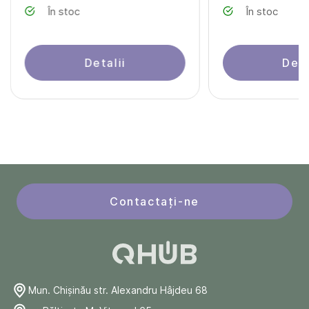
În stoc
În stoc
Detalii
Deta
Contactați-ne
Mun. Chişinău str. Alexandru Hâjdeu 68