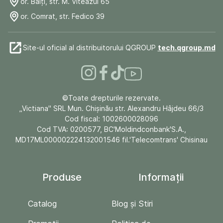
or. Bălți, str. M. Viteazul 65
or. Comrat, str. Fedico 39
Site-ul oficial al distribuitorului QGROUP
tech.qgroup.md
©Toate drepturile rezervate.
„Victiana" SRL Mun. Chişinău str. Alexandru Hâjdeu 66/3
Cod fiscal: 1002600028096
Cod TVA: 0200577, BC'Moldindconbank'S.A.,
MD17ML000002224132001546 fil.'Telecomtrans' Chisinau
Produse
Informații
Catalog
Blog și Stiri