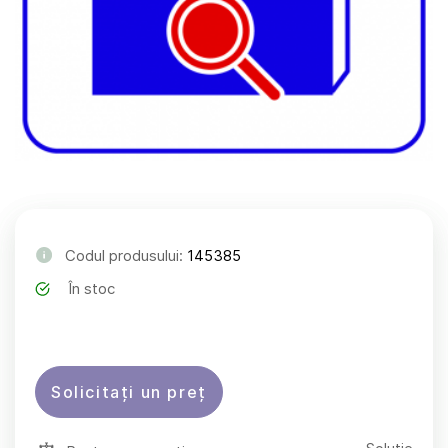
Codul produsului:
145385
În stoc
Solicitați un preț