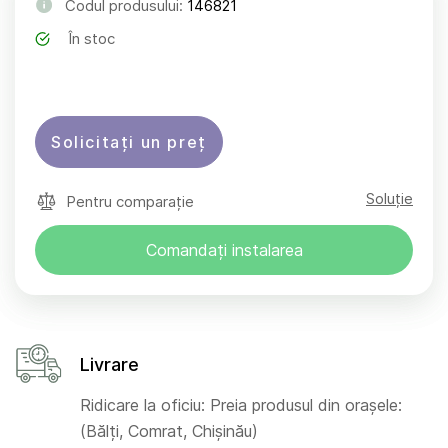
Codul produsului:
146821
În stoc
Solicitați un preț
Soluție
Pentru comparație
Comandați instalarea
Livrare
Ridicare la oficiu: Preia produsul din orașele:
(Bălți, Comrat, Chișinău)