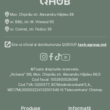
Mun. Chişinău str. Alexandru Hâjdeu 68
or. Bălți, str. M. Viteazul 65
or. Comrat, str. Fedico 39
Site-ul oficial al distribuitorului QGROUP
tech.qgroup.md
©Toate drepturile rezervate.
„Victiana" SRL Mun. Chişinău str. Alexandru Hâjdeu 66/3
Cod fiscal: 1002600028096
Cod TVA: 0200577, BC'Moldindconbank'S.A.,
MD17ML000002224132001546 fil.'Telecomtrans' Chisinau
Produse
Informații