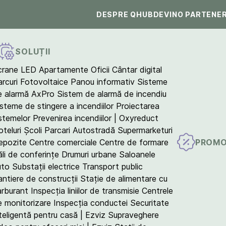
DESPRE QHUB
DEVINO PARTENE
SOLUȚII
crane LED
Apartamente
Oficii
Cântar digital
arcuri Fotovoltaice
Panou informativ
Sisteme
e alarmă AxPro
Sistem de alarmă de incendiu
isteme de stingere a incendiilor
Proiectarea
istemelor
Prevenirea incendiilor | Oxyreduct
teluri
Școli
Parcari
Autostradă
Supermarketuri
PROMO
epozite
Centre comerciale
Centre de formare
ăli de conferințe
Drumuri urbane
Saloanele
uto
Substații electrice
Transport public
antiere de construcții
Stație de alimentare cu
arburant
Inspecția liniilor de transmisie
Centrele
e monitorizare
Inspecția conductei
Securitate
teligentă pentru casă | Ezviz
Supraveghere