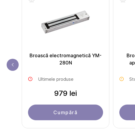
ic YS-
Broască electromagnetică YM-
Bro
280N
ap
Ultimele produse
St
979 lei
Cumpără