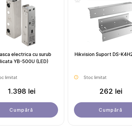
asca electrica cu surub
Hikvision Suport DS-K4H
licata YB-500U (LED)
oc limitat
Stoc limitat
1.398 lei
262 lei
Cumpără
Cumpără