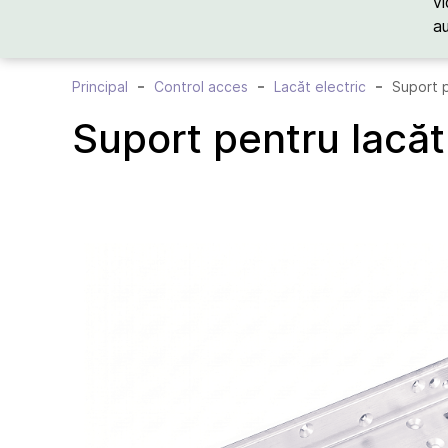
vi
a
Principal
Control acces
Lacăt electric
Suport 
Suport pentru lacă