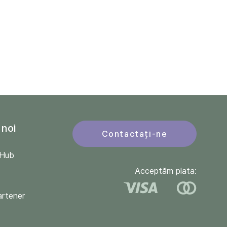
 noi
Contactați-ne
QHub
Acceptăm plata:
artener