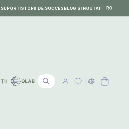
RO
R
SUPORT
ISTORII DE SUCCES
BLOG SI NOUTATI
ȚII
QLAB