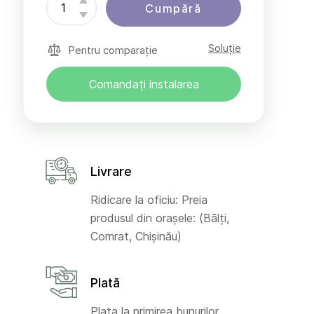
Cumpără
Soluție
Pentru comparație
Comandați instalarea
Livrare
Ridicare la oficiu: Preia
produsul din orașele: (Bălți,
Comrat, Chișinău)
Plată
Plata la primirea bunurilor,