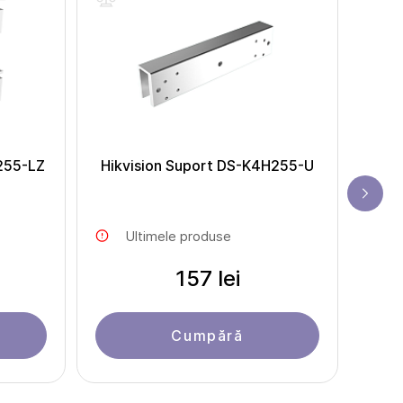
255-LZ
Hikvision Suport DS-K4H255-U
D
Ultimele produse
157 lei
Cumpără