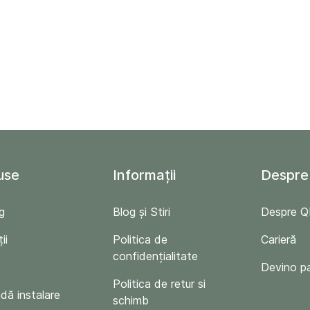
use
Informații
Despre
g
Blog și Stiri
Despre 
ii
Politica de
Carieră
confidențialitate
Devino p
Politica de retur si
ă instalare
schimb