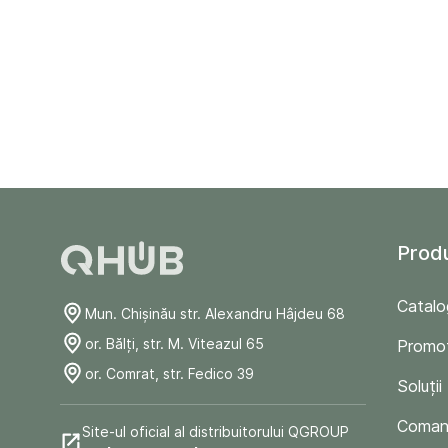
Prod
Catalo
Mun. Chişinău str. Alexandru Hâjdeu 68
or. Bălți, str. M. Viteazul 65
Promoț
or. Comrat, str. Fedico 39
Soluții
Comand
Site-ul oficial al distribuitorului QGROUP