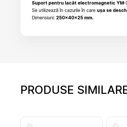
Suport pentru lacăt electromagnetic YM-
Se utilizează în cazurile în care
ușa se deschi
Dimensiuni:
250×40×25 mm.
PRODUSE SIMILAR
inte