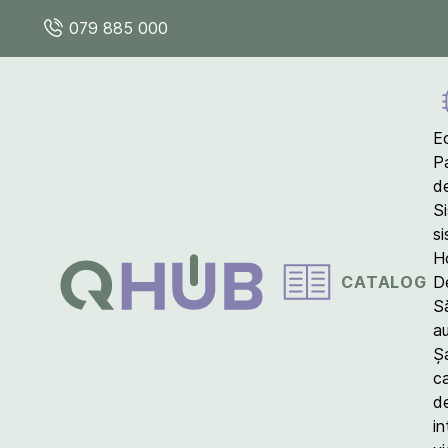
079 885 000
E
P
d
S
s
Ho
CATALOG
D
S
a
Ș
c
d
in