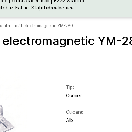
deo pentru afaceri mici | Ezviz
Stații de
utobuz
Fabrici
Stații hidroelectrice
pentru lacăt electromagnetic YM-280
t electromagnetic YM-2
Tip:
Cornier
Culoare:
Alb